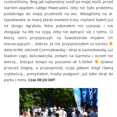
rozdzieliliśmy. Bieg jak najbardziej szedł po mojej myśli, przed
startem wypiłem całego Powerade’a żeby nie było problemu
podobnego do mojej przebieżki na wsi. Wbiegliśmy na al.
Ujazdowskie, w miarę płaski moment trasy, myślami byłem już
na zbiegu Agrykola, który pokonałem nie szarpiąc i nie
zbiegając na łeb na szyję, żeby nie wytrącić się z rytmu. Ci
którzy ostro przyspieszyli, na Szwoleżerów mijałem ich
maszerujących…. dobrze, że nie przyspieszyłem za bardzo
dalej krótki odcinek Czerniakowską i skręt w Łazienkowską, już
Stadion Legii, końcóweczka, zerkam na Garmina i oczom nie
wierzę… bieżące tempo na poziomie ok 5:30/km
dziwne
przecież biegnę, a przynajmniej czuję jakbym biegł równą
szybkością… pomyślałem, trzeba podgonić…już tylko skręt do
parku i meta.
Czas 00:24:34!!!