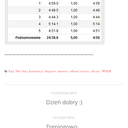
——————————————————————-
bieg 5km
,
bieg konstytucji
,
bieganie
,
masowy
,
rekord życiowy
,
uliczny
,
WOSiR
POPRZEDNI WPIS
Dzień dobry :)
KOLEJNY WPIS
Treningowo…