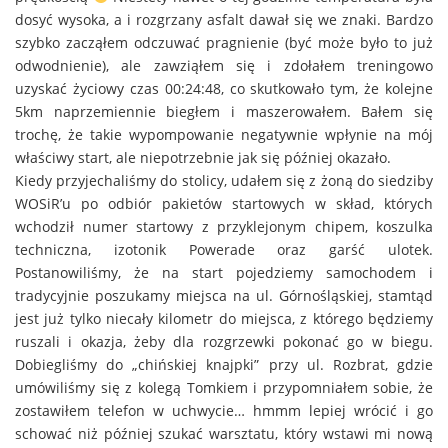
dosyć wysoka, a i rozgrzany asfalt dawał się we znaki. Bardzo
szybko zacząłem odczuwać pragnienie (być może było to już
odwodnienie), ale zawziąłem się i zdołałem treningowo
uzyskać życiowy czas 00:24:48, co skutkowało tym, że kolejne
5km naprzemiennie biegłem i maszerowałem. Bałem się
trochę, że takie wypompowanie negatywnie wpłynie na mój
właściwy start, ale niepotrzebnie jak się później okazało.
Kiedy przyjechaliśmy do stolicy, udałem się z żoną do siedziby
WOSiR’u po odbiór pakietów startowych w skład, których
wchodził numer startowy z przyklejonym chipem, koszulka
techniczna, izotonik Powerade oraz garść ulotek.
Postanowiliśmy, że na start pojedziemy samochodem i
tradycyjnie poszukamy miejsca na ul. Górnośląskiej, stamtąd
jest już tylko niecały kilometr do miejsca, z którego będziemy
ruszali i okazja, żeby dla rozgrzewki pokonać go w biegu.
Dobiegliśmy do „chińskiej knajpki” przy ul. Rozbrat, gdzie
umówiliśmy się z kolegą Tomkiem i przypomniałem sobie, że
zostawiłem telefon w uchwycie… hmmm lepiej wrócić i go
schować niż później szukać warsztatu, który wstawi mi nową