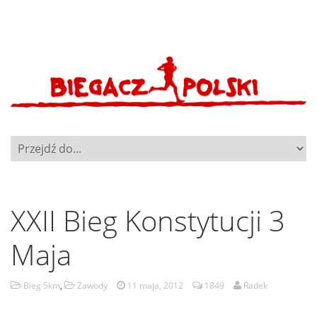
XXII Bieg Konstytucji 3
Maja
Bieg 5km
,
Zawody
11 maja, 2012
1849
Radek