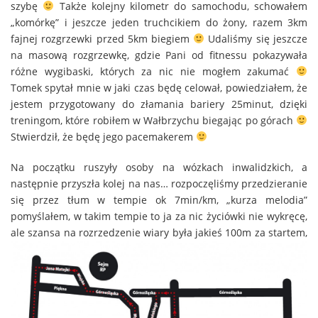
szybę
Także kolejny kilometr do samochodu, schowałem
„komórkę” i jeszcze jeden truchcikiem do żony, razem 3km
fajnej rozgrzewki przed 5km biegiem
Udaliśmy się jeszcze
na masową rozgrzewkę, gdzie Pani od fitnessu pokazywała
różne wygibaski, których za nic nie mogłem zakumać
Tomek spytał mnie w jaki czas będę celował, powiedziałem, że
jestem przygotowany do złamania bariery 25minut, dzięki
treningom, które robiłem w Wałbrzychu biegając po górach
Stwierdził, że będę jego pacemakerem
Na początku ruszyły osoby na wózkach inwalidzkich, a
następnie przyszła kolej na nas… rozpoczęliśmy przedzieranie
się przez tłum w tempie ok 7min/km, „kurza melodia”
pomyślałem, w takim tempie to ja za nic życiówki nie wykręcę,
ale
szansa na rozrzedzenie wiary była jakieś 100m za startem,