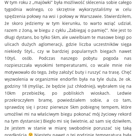
W tym roku z „majówki” była możliwość sklecenia sobie całego
tygodnia wolnego, co skrzętnie wykorzystaliśmy w celu
spędzenia połowy na wsi i połowy w Warszawie. Stwierdziłem,
że skoro jedziemy w tym kierunku, to warto wziąć udział,
razem z żoną, w biegu z cyklu „Zabiegaj o pamięć”. Nie jest to
długi dystans, bo tylko 5km, ale uwielbiam te masowe biegi po
ulicach dużych aglomeracji, gdzie liczba uczestników sięga
niekiedy 5tyś., czy w bardziej popularnych biegach nawet
10tyś. osób. Podczas naszego pobytu pogoda nas
rozpieszczała wysokimi temperaturami, co wcale mnie nie
motywowało do tego, żeby założyć buty i ruszyć na trasę. Chęć
wyzwolenia w organizmie endorfin była na tyle duża, że ok.
godziny 18 (myśląc, że będzie już chłodniej), wybrałem się na
10km przebieżkę, po pobliskich wioskach. Ledwie
przekroczyłem bramę, powiedziałem sobie, a co tam,
sprawdzę się i przez pierwsze 5km pobiegnę tempem, które
umożliwi mi na właściwym biegu pokonać mój życiowy rekord
na tym dystansie:) Biegło mi się świetnie, aż sam się dziwiłem,
że jestem w stanie w miarę swobodnie poruszać się taką
prędkością
Niestety nawet o tej godzinie temperatura była