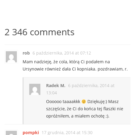
2 346 comments
rob
6 października, 2014 at 07:12
Mam nadzieję, że cola, którą Ci podałem na
Ursynowie również dała Ci kopniaka. pozdrawiam, r.
Radek M.
6 października, 2014 at
13:04
Oooooo taaaakkk
Dziękuję:) Masz
szczęście, że Ci do końca tej flaszki nie
opróżniłem, a miałem ochotę ;).
pompki
17 grudnia, 2014 at 15:30