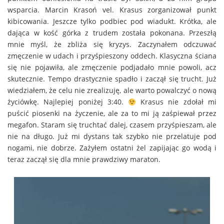
wsparcia. Marcin Krasoń vel. Krasus zorganizował punkt
kibicowania. Jeszcze tylko podbiec pod wiadukt. Krótka, ale
dająca w kość górka z trudem została pokonana. Przeszłą
mnie myśl, że zbliża się kryzys. Zaczynałem odczuwać
zmęczenie w udach i przyśpieszony oddech. Klasyczna ściana
się nie pojawiła, ale zmęczenie podjadało mnie powoli, acz
skutecznie. Tempo drastycznie spadło i zaczął się trucht. Już
wiedziałem, że celu nie zrealizuję, ale warto powalczyć o nową
życiówkę. Najlepiej poniżej 3:40.
Krasus nie zdołał mi
puścić piosenki na życzenie, ale za to mi ją zaśpiewał przez
megafon. Staram się truchtać dalej, czasem przyśpieszam, ale
nie na długo. Już mi dystans tak szybko nie przelatuje pod
nogami, nie dobrze. Zażyłem ostatni żel zapijając go wodą i
teraz zaczął się dla mnie prawdziwy maraton.