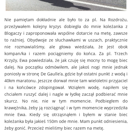
Nie pamiętam dokładnie ale było to za pl. Na Rozdrożu,
przeżywałem kolejny kryzys dobiegła do mnie koleżanka z
Blogaczy i zaproponowała wspólne dotarcie na metę, zawsze
to raźniej. Obydwoje ze słuchawkami w uszach, praktycznie
nie rozmawialiśmy, ale głowa wiedziała, że jest obok
kompan/ka i razem pociągniemy do końca. Za pl. Trzech
Krzyży, Ewa powiedziała, że jak czuję się mocny to mogę biec
dalej. Na początku odmówiłem, ale jakoś nogi mnie jednak
poniosły w stronę De Gaulle’a, gdzie był ostatni punkt z wodą i
40km maratonu. Jeszcze dorwał mnie tam wieloletni przyjaciel
i na końcówce zdopingował. Wziąłem wodę, napiłem się
chciałem ruszyć dalej i nagle w łydkę zaczął podbierać mnie
skurcz. No nie, nie w tym momencie. Podbiegłem do
krawężnika, żeby ją rozciągnąć i w tym momencie wyprzedziła
mnie Ewa. Kiedy się otrząsnąłem i byłem w stanie biec
koleżanka była jakieś 150m ode mnie. Mam punkt odniesienia,
żeby gonić. Przecież mieliśmy biec razem na metę.