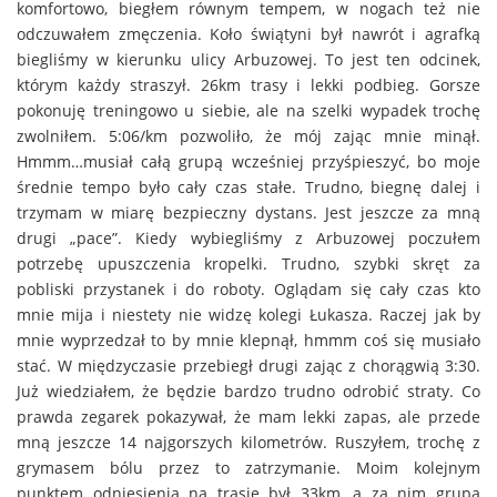
komfortowo, biegłem równym tempem, w nogach też nie
odczuwałem zmęczenia. Koło świątyni był nawrót i agrafką
biegliśmy w kierunku ulicy Arbuzowej. To jest ten odcinek,
którym każdy straszył. 26km trasy i lekki podbieg. Gorsze
pokonuję treningowo u siebie, ale na szelki wypadek trochę
zwolniłem. 5:06/km pozwoliło, że mój zając mnie minął.
Hmmm…musiał całą grupą wcześniej przyśpieszyć, bo moje
średnie tempo było cały czas stałe. Trudno, biegnę dalej i
trzymam w miarę bezpieczny dystans. Jest jeszcze za mną
drugi „pace”. Kiedy wybiegliśmy z Arbuzowej poczułem
potrzebę upuszczenia kropelki. Trudno, szybki skręt za
pobliski przystanek i do roboty. Oglądam się cały czas kto
mnie mija i niestety nie widzę kolegi Łukasza. Raczej jak by
mnie wyprzedzał to by mnie klepnął, hmmm coś się musiało
stać. W międzyczasie przebiegł drugi zając z chorągwią 3:30.
Już wiedziałem, że będzie bardzo trudno odrobić straty. Co
prawda zegarek pokazywał, że mam lekki zapas, ale przede
mną jeszcze 14 najgorszych kilometrów. Ruszyłem, trochę z
grymasem bólu przez to zatrzymanie. Moim kolejnym
punktem odniesienia na trasie był 33km, a za nim grupa