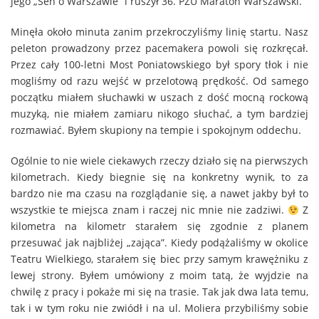
jego „Sen o Warszawie” i ruszył 36. PZU Maraton Warszawski.
Minęła około minuta zanim przekroczyliśmy linię startu. Nasz
peleton prowadzony przez pacemakera powoli się rozkręcał.
Przez cały 100-letni Most Poniatowskiego był spory tłok i nie
mogliśmy od razu wejść w przelotową prędkość. Od samego
początku miałem słuchawki w uszach z dość mocną rockową
muzyką, nie miałem zamiaru nikogo słuchać, a tym bardziej
rozmawiać. Byłem skupiony na tempie i spokojnym oddechu.
Ogólnie to nie wiele ciekawych rzeczy działo się na pierwszych
kilometrach. Kiedy biegnie się na konkretny wynik, to za
bardzo nie ma czasu na rozglądanie się, a nawet jakby był to
wszystkie te miejsca znam i raczej nic mnie nie zadziwi.
Z
kilometra na kilometr starałem się zgodnie z planem
przesuwać jak najbliżej „zająca”. Kiedy podążaliśmy w okolice
Teatru Wielkiego, starałem się biec przy samym krawężniku z
lewej strony. Byłem umówiony z moim tatą, że wyjdzie na
chwilę z pracy i pokaże mi się na trasie. Tak jak dwa lata temu,
tak i w tym roku nie zwiódł i na ul. Moliera przybiliśmy sobie