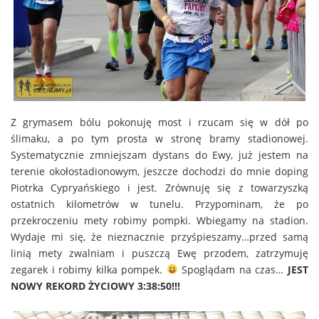
Z grymasem bólu pokonuję most i rzucam się w dół po
ślimaku, a po tym prosta w stronę bramy stadionowej.
Systematycznie zmniejszam dystans do Ewy, już jestem na
terenie okołostadionowym, jeszcze dochodzi do mnie doping
Piotrka Cypryańskiego i jest. Zrównuję się z towarzyszką
ostatnich kilometrów w tunelu. Przypominam, że po
przekroczeniu mety robimy pompki. Wbiegamy na stadion.
Wydaje mi się, że nieznacznie przyśpieszamy…przed samą
linią mety zwalniam i puszczą Ewę przodem, zatrzymuję
zegarek i robimy kilka pompek.
Spoglądam na czas…
JEST
NOWY REKORD ŻYCIOWY 3:38:50!!!