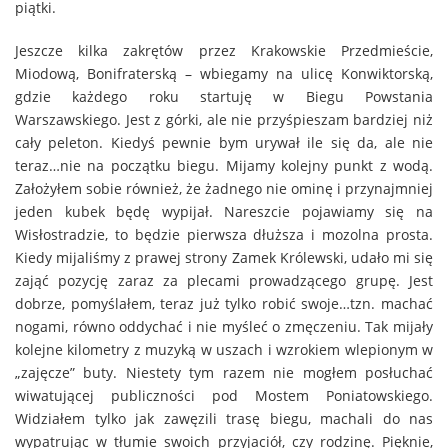
piątki.
Jeszcze kilka zakrętów przez Krakowskie Przedmieście,
Miodową, Bonifraterską – wbiegamy na ulicę Konwiktorską,
gdzie każdego roku startuję w Biegu Powstania
Warszawskiego. Jest z górki, ale nie przyśpieszam bardziej niż
cały peleton. Kiedyś pewnie bym urywał ile się da, ale nie
teraz…nie na początku biegu. Mijamy kolejny punkt z wodą.
Założyłem sobie również, że żadnego nie ominę i przynajmniej
jeden kubek będę wypijał. Nareszcie pojawiamy się na
Wisłostradzie, to będzie pierwsza dłuższa i mozolna prosta.
Kiedy mijaliśmy z prawej strony Zamek Królewski, udało mi się
zająć pozycję zaraz za plecami prowadzącego grupę. Jest
dobrze, pomyślałem, teraz już tylko robić swoje…tzn. machać
nogami, równo oddychać i nie myśleć o zmęczeniu. Tak mijały
kolejne kilometry z muzyką w uszach i wzrokiem wlepionym w
„zajęcze” buty. Niestety tym razem nie mogłem posłuchać
wiwatującej publiczności pod Mostem Poniatowskiego.
Widziałem tylko jak zawęzili trasę biegu, machali do nas
wypatrując w tłumie swoich przyjaciół, czy rodzinę. Pięknie,