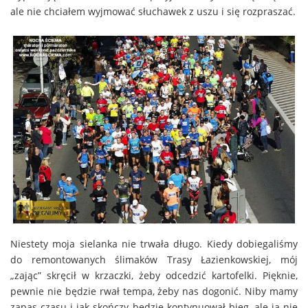
ale nie chciałem wyjmować słuchawek z uszu i się rozpraszać.
Niestety moja sielanka nie trwała długo. Kiedy dobiegaliśmy
do remontowanych ślimaków Trasy Łazienkowskiej, mój
„zając” skręcił w krzaczki, żeby odcedzić kartofelki. Pięknie,
pewnie nie będzie rwał tempa, żeby nas dogonić. Niby mamy
zapas czasu i jak skończy będzie kontynuował bieg, ale ja nie