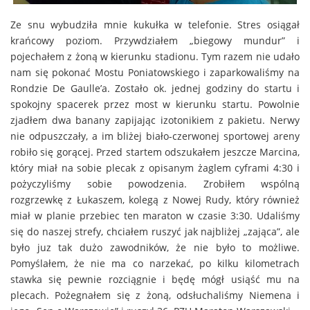
Ze snu wybudziła mnie kukułka w telefonie. Stres osiągał
krańcowy poziom. Przywdziałem „biegowy mundur” i
pojechałem z żoną w kierunku stadionu. Tym razem nie udało
nam się pokonać Mostu Poniatowskiego i zaparkowaliśmy na
Rondzie De Gaulle’a. Zostało ok. jednej godziny do startu i
spokojny spacerek przez most w kierunku startu. Powolnie
zjadłem dwa banany zapijając izotonikiem z pakietu. Nerwy
nie odpuszczały, a im bliżej biało-czerwonej sportowej areny
robiło się gorącej. Przed startem odszukałem jeszcze Marcina,
który miał na sobie plecak z opisanym żaglem cyframi 4:30 i
pożyczyliśmy sobie powodzenia. Zrobiłem wspólną
rozgrzewkę z Łukaszem, kolegą z Nowej Rudy, który również
miał w planie przebiec ten maraton w czasie 3:30. Udaliśmy
się do naszej strefy, chciałem ruszyć jak najbliżej „zająca”, ale
było juz tak dużo zawodników, że nie było to możliwe.
Pomyślałem, że nie ma co narzekać, po kilku kilometrach
stawka się pewnie rozciągnie i będę mógł usiąść mu na
plecach. Pożegnałem się z żoną, odsłuchaliśmy Niemena i