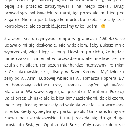
będę się przecież zatrzymywał i na niego czekał. Drugi
prowadzący był kawałek za nami, ięc pozostało mi biec pod
zegarek. Nie ma już takiego komfortu, bo trzeba się cały czas
kontrolować, ale co zrobić…jesteśmy tylko ludźmi.
Starałem się utrzymywać tempo w granicach 4:50-4:55, co
udawało mi się doskonale. Nie widziałem, żeby Łukasz mnie
wyprzedzał, więc biegł za mną. Liczyłem po cichu, że będzie
mnie czasami zmieniał w prowadzeniu, ale możliwe, że nie
czuł się na siłach. Ten sezon miał bardzo intensywny. Po 14km
z Czerniakowskiej skręciliśmy w Szwoleżerów i Myśliwiecką,
żeby od Al. Armii Ludowej wbiec na Al. Tomasza Hopfera. Był
to honorowy odcinek trasy. Tomasz Hopfer był twórcą
Maratonu Warszawskiego (na początku Maratonu Pokoju).
Dalej przez Chińską alejkę biegliśmy Łazienkami, dzięki czemu
moje nogi trochę odpoczęły od walenia w asfalt – utwardzona
ścieżka. Kiedy wybiegliśmy z parku, po ok. 1km znaleźliśmy się
znowu na Czerniakowskiej i tutaj zaczęła się druga długa
prosta do Świątyni Opatrzności Bożej. Cały czas czułem się