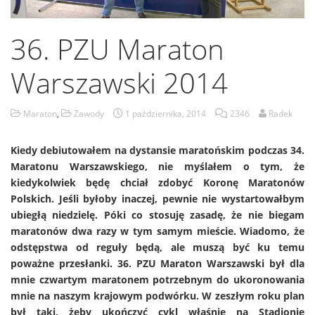
36. PZU Maraton
Warszawski 2014
Maraton
,
Zawody
1 października, 2014
2346
Radek
Kiedy debiutowałem na dystansie maratońskim podczas 34.
Maratonu Warszawskiego, nie myślałem o tym, że
kiedykolwiek będę chciał zdobyć Koronę Maratonów
Polskich. Jeśli byłoby inaczej, pewnie nie wystartowałbym
ubiegłą niedzielę. Póki co stosuję zasadę, że nie biegam
maratonów dwa razy w tym samym mieście. Wiadomo, że
odstępstwa od reguły będą, ale muszą być ku temu
poważne przesłanki. 36. PZU Maraton Warszawski był dla
mnie czwartym maratonem potrzebnym do ukoronowania
mnie na naszym krajowym podwórku. W zeszłym roku plan
był taki, żeby ukończyć cykl właśnie na Stadionie