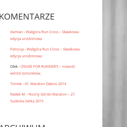
KOMENTARZE
damian
-
Waligóra Run Cross – Sławkowa
edycja urodzinowa
Patrycja
-
Waligóra Run Cross – Sławkowa
edycja urodzinowa
Olek
-
OSHEE FOR RUNNER’S – nowość
wśród izotoników.
Tomek
-
41. Maraton Dębno 2014
Radek M.
-
Nocny Górski Maraton – 27.
Sudecka Setka 2015