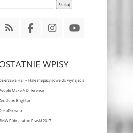
Szukaj
OSTATNIE WPISY
Dzierżawa Hali – Hale magazynowe do wynajęcia
People Make A Difference
Zen Zone Brighton
DekoDrewno
BMW Półmaraton Praski 2017