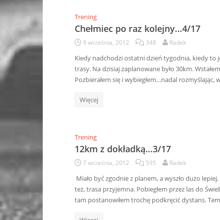
Trening
Chełmiec po raz kolejny…4/17
9 września, 2012
348
Radek
Kiedy nadchodzi ostatni dzień tygodnia, kiedy t
trasy. Na dzisiaj zaplanowane było 30km. Wstałem 
Pozbierałem się i wybiegłem…nadal rozmyślając, 
Więcej
Trening
12km z dokładką…3/17
7 września, 2012
595
Radek
Miało być zgodnie z planem, a wyszło dużo lepiej
też, trasa przyjemna. Pobiegłem przez las do Świ
tam postanowiłem trochę podkręcić dystans. Te