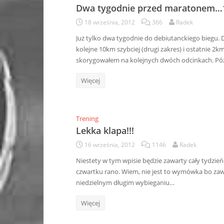
Dwa tygodnie przed maratonem…
18 września, 2012
366
Radek
Już tylko dwa tygodnie do debiutanckiego biegu. 
kolejne 10km szybciej (drugi zakres) i ostatnie 
skorygowałem na kolejnych dwóch odcinkach. Póź
Więcej
Trening
Lekka klapa!!!
16 września, 2012
1146
Radek
Niestety w tym wpisie będzie zawarty cały tydzień
czwartku rano. Wiem, nie jest to wymówka bo zaw
niedzielnym długim wybieganiu…
Więcej