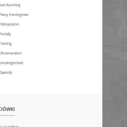
Not Running
Plany treningowe
Półmaraton
Porady
Trening
Ultramaraton
Uncategorized
Zawody
CIÓWKI