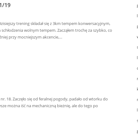
1/19
Dzisiejszy trening składał się z 3km tempem konwersacyjnym,
2km schłodzenia wolnym tempem. Zacząłem trochę za szybko, co
niej przy mocniejszym akcencie,…
 nr. 18. Zaczęło się od feralnej pogody, padało od wtorku do
sze można iść na mechaniczną bieżnię, ale do tego po