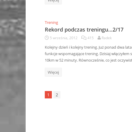
Więcej
Trening
Rekord podczas treningu…2/17
5 września, 2012
415
Radek
Kolejny dzień i kolejny trening. Już ponad dwa la
funkcje wspomagające trening. Dzisiaj włączyłem 
10km w 52 minuty. Równocześnie, co jest oczywi
Więcej
1
2