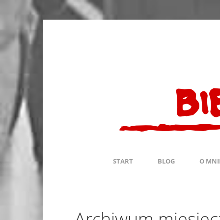
START
BLOG
O MNI
Archiwum miesięc