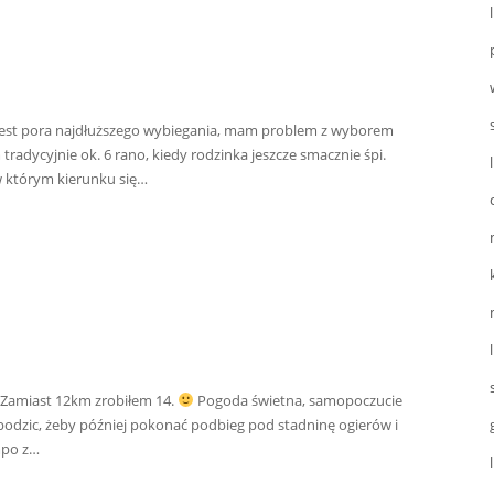
o jest pora najdłuższego wybiegania, mam problem z wyborem
tradycyjnie ok. 6 rano, kiedy rodzinka jeszcze smacznie śpi.
w którym kierunku się…
. Zamiast 12km zrobiłem 14.
Pogoda świetna, samopoczucie
ebodzic, żeby później pokonać podbieg pod stadninę ogierów i
mpo z…