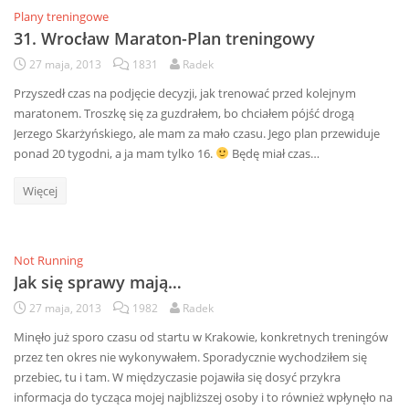
Plany treningowe
31. Wrocław Maraton-Plan treningowy
27 maja, 2013
1831
Radek
Przyszedł czas na podjęcie decyzji, jak trenować przed kolejnym
maratonem. Troszkę się za guzdrałem, bo chciałem pójść drogą
Jerzego Skarżyńskiego, ale mam za mało czasu. Jego plan przewiduje
ponad 20 tygodni, a ja mam tylko 16.
Będę miał czas…
Więcej
Not Running
Jak się sprawy mają…
27 maja, 2013
1982
Radek
Minęło już sporo czasu od startu w Krakowie, konkretnych treningów
przez ten okres nie wykonywałem. Sporadycznie wychodziłem się
przebiec, tu i tam. W międzyczasie pojawiła się dosyć przykra
informacja do tycząca mojej najbliższej osoby i to również wpłynęło na