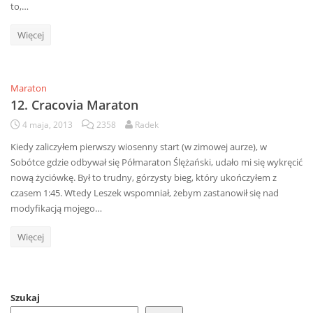
to,…
Więcej
Maraton
12. Cracovia Maraton
4 maja, 2013
2358
Radek
Kiedy zaliczyłem pierwszy wiosenny start (w zimowej aurze), w
Sobótce gdzie odbywał się Półmaraton Ślężański, udało mi się wykręcić
nową życiówkę. Był to trudny, górzysty bieg, który ukończyłem z
czasem 1:45. Wtedy Leszek wspomniał, żebym zastanowił się nad
modyfikacją mojego…
Więcej
Szukaj