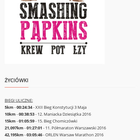
ŻYCIÓWKI
BIEGI ULICZNE:
5km
-
00:24:34
- XXII Bieg Konstytucji 3 Maja
10km
-
00:38:53
- 12. Maniacka Dziesiątka 2016
15km
-
01:05:59
- 15. Bieg Chomiczówki
21,097km
-
01:27:01
- 11. Półmaraton Warszawski 2016
42,195km
-
03:05:46
- ORLEN Warsaw Marathon 2016