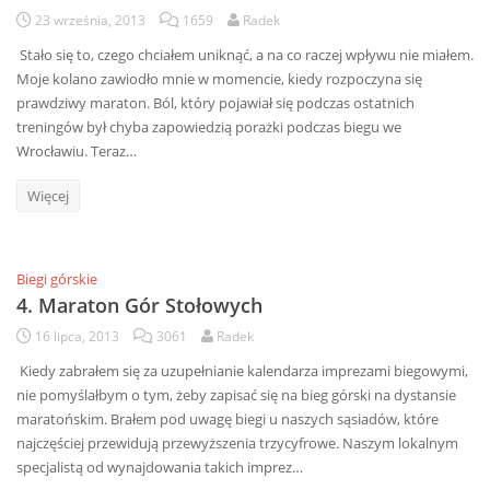
23 września, 2013
1659
Radek
Stało się to, czego chciałem uniknąć, a na co raczej wpływu nie miałem.
Moje kolano zawiodło mnie w momencie, kiedy rozpoczyna się
prawdziwy maraton. Ból, który pojawiał się podczas ostatnich
treningów był chyba zapowiedzią porażki podczas biegu we
Wrocławiu. Teraz…
Więcej
Biegi górskie
4. Maraton Gór Stołowych
16 lipca, 2013
3061
Radek
Kiedy zabrałem się za uzupełnianie kalendarza imprezami biegowymi,
nie pomyślałbym o tym, żeby zapisać się na bieg górski na dystansie
maratońskim. Brałem pod uwagę biegi u naszych sąsiadów, które
najczęściej przewidują przewyższenia trzycyfrowe. Naszym lokalnym
specjalistą od wynajdowania takich imprez…