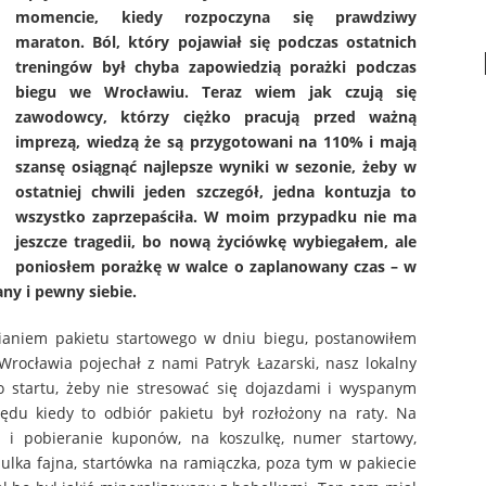
momencie, kiedy rozpoczyna się prawdziwy
maraton. Ból, który pojawiał się podczas ostatnich
treningów był chyba zapowiedzią porażki podczas
biegu we Wrocławiu. Teraz wiem jak czują się
zawodowcy, którzy ciężko pracują przed ważną
imprezą, wiedzą że są przygotowani na 110% i mają
szansę osiągnąć najlepsze wyniki w sezonie, żeby w
ostatniej chwili jeden szczegół, jedna kontuzja to
wszystko zaprzepaściła. W moim przypadku nie ma
jeszcze tragedii, bo nową życiówkę wybiegałem, ale
poniosłem porażkę w walce o zaplanowany czas – w
ny i pewny siebie.
ianiem pakietu startowego w dniu biegu, postanowiłem
Wrocławia pojechał z nami Patryk Łazarski, nasz lokalny
ko startu, żeby nie stresować się dojazdami i wyspanym
ędu kiedy to odbiór pakietu był rozłożony na raty. Na
 i pobieranie kuponów, na koszulkę, numer startowy,
lka fajna, startówka na ramiączka, poza tym w pakiecie