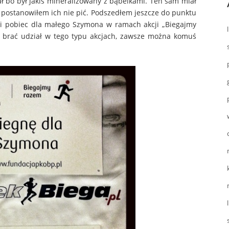
ał bo był jakiś mineralizowany z bąbelkami. Ten sam miał
postanowiłem ich nie pić. Podszedłem jeszcze do punktu
ę i pobiec dla małego Szymona w ramach akcji „Biegajmy
 brać udział w tego typu akcjach, zawsze można komuś