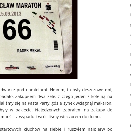
na dworze pod namiotami. Hmmm, to były deszczowe dni,
 padało. Zakupiłem dwa żele, z czego jeden z kofeiną na
aliśmy się na Pasta Party, gdzie synek wciągnął makaron,
ż były w pakiecie. Najedzonych zabrałem na zakupy do
jemności z wypadu i wróciliśmy wieczorem do domu.
 startowych ciuchów na siebie i ruszyłem najpierw po