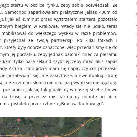
ego startu w okolice rynku, żeby sobie pozwiedzali. Ze
u. Samochód zaparkowałem praktycznie jakieś 400m od
 już jakieś 45minut przed wystrzałem startera, pozostało
którym biegłem w Krakowie. Wtedy się nie udało, teraz
i mobilizował do większego wysiłku w razie problemów.
 przyjechał ze swoją partnerką). Po kilku fotkach i
. Strefy były dobrze oznaczone, więc przedarliśmy się do
amym jej początku, żeby jednak baloniki mieć za plecami.
0/km, tylko parę sekund szybciej, żeby mieć jakiś zapas
ady Artura i tam gdzie mam się napić, czy coś przekąsić
ie pozalewam się, nie zakrztuszę, a ewentualną stratę
ą, nie za zimno, słońca nie ma…na pewno się nie ugotuję.
oziomie i jak się tak gibaliśmy w naszej strefie, ledwo
i na trasę, a przecież my startujemy minutę po nich.
łem z pistoletu przez członka „Bractwa Kurkowego”.