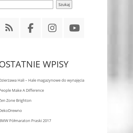
Szukaj
OSTATNIE WPISY
Dzierżawa Hali – Hale magazynowe do wynajęcia
People Make A Difference
Zen Zone Brighton
DekoDrewno
BMW Półmaraton Praski 2017