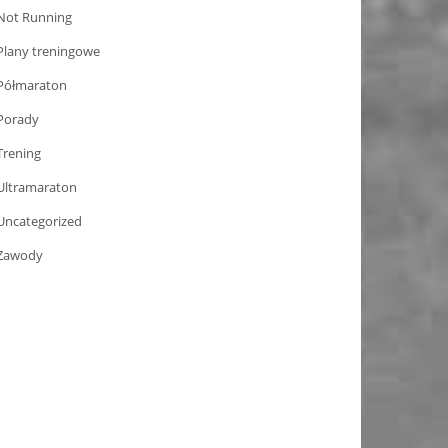
Not Running
Plany treningowe
Półmaraton
Porady
Trening
Ultramaraton
Uncategorized
Zawody