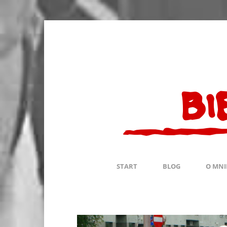
START
BLOG
O MNI