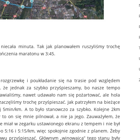
a niecała minuta. Tak jak planowałem ruszyliśmy trochę
kończenia maratonu w 3:45.
 rozgrzewkę i poukładanie się na trasie pod względem
, że jednak za szybko przyśpieszamy, bo nasze tempo
mawialiśmy, nawet udawało nam się pożartować, ale hola
 zaczęliśmy trochę przyśpieszać. Jak patrzyłem na bieżące
j 5min/km. A to było stanowczo za szybko. Kolejne 2km
to on się mnie pilnował, a nie ja jego. Zauważyłem, że
nie miał w zegarku ustawionego ekranu z tempem i nie był
o 5:16 i 5:15/km, więc spokojnie zgodnie z planem. Żeby
nowu przyśpieszać. Głównym „winowajcą” tego stanu były