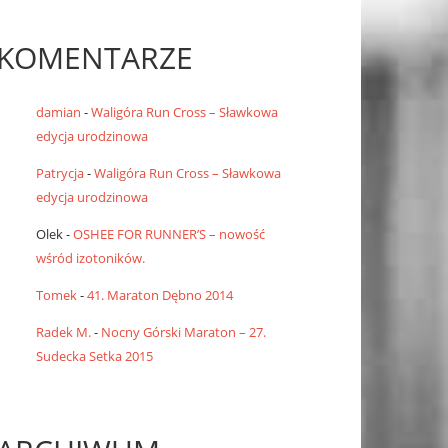
KOMENTARZE
damian
-
Waligóra Run Cross – Sławkowa
edycja urodzinowa
Patrycja
-
Waligóra Run Cross – Sławkowa
edycja urodzinowa
Olek
-
OSHEE FOR RUNNER’S – nowość
wśród izotoników.
Tomek
-
41. Maraton Dębno 2014
Radek M.
-
Nocny Górski Maraton – 27.
Sudecka Setka 2015