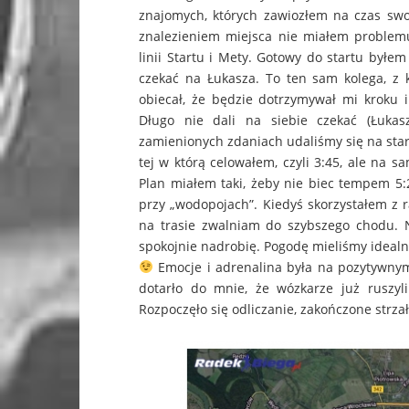
znajomych, których zawiozłem na czas swoj
znalezieniem miejsca nie miałem problem
linii Startu i Mety. Gotowy do startu byłem
czekać na Łukasza. To ten sam kolega, z 
obiecał, że będzie dotrzymywał mi kroku 
Długo nie dali na siebie czekać (Łukasz
zamienionych zdaniach udaliśmy się na start
tej w którą celowałem, czyli 3:45, ale na s
Plan miałem taki, żeby nie biec tempem 5:2
przy „wodopojach”. Kiedyś skorzystałem z r
na trasie zwalniam do szybszego chodu. N
spokojnie nadrobię. Pogodę mieliśmy idealn
Emocje i adrenalina była na pozytywnym p
dotarło do mnie, że wózkarze już ruszyl
Rozpoczęło się odliczanie, zakończone strza