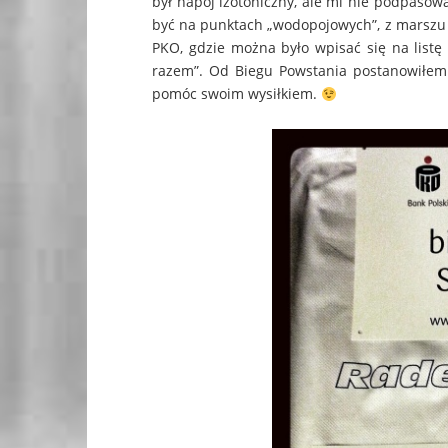
był napój izotoniczny, ale mi nie podpasow
być na punktach „wodopojowych”, z marszu 
PKO, gdzie można było wpisać się na list
razem”. Od Biegu Powstania postanowiłem
pomóc swoim wysiłkiem.