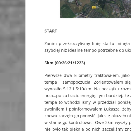
START
Zanim przekroczyliśmy linię startu minęł
szybciej niż idealne tempo potrzebne do u
5km (00:26:21/1223)
Pierwsze dwa kilometry traktowałem, jako
tempa i samopoczucia. Zorientowałem się
wynosiło 5:12 i 5:10/km. Na początku roz
hola…po co tracić energię, tym bardziej, że
tempa to wchodziliśmy w przedział poniże
zwolniłem i poinformowałem Łukasza, żeby 
znowu zaczęło go ponosić. Jak się okazało 
w stanie go kontrolować. Owe 2km wyszły p
nie było tak pięknie po nich zaczęliśmy z