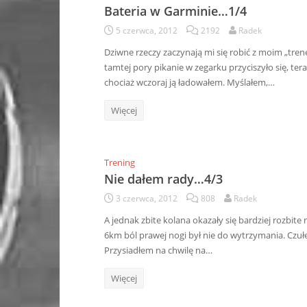
Bateria w Garminie…1/4
5 czerwca, 2012
2192
Radek
Dziwne rzeczy zaczynają mi się robić z moim „tren
tamtej pory pikanie w zegarku przyciszyło się, tera
chociaż wczoraj ją ładowałem. Myślałem,…
Więcej
Trening
Nie dałem rady…4/3
3 czerwca, 2012
808
Radek
A jednak zbite kolana okazały się bardziej rozbite
6km ból prawej nogi był nie do wytrzymania. Czuł
Przysiadłem na chwilę na…
Więcej