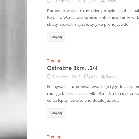
8 sierpnia, 2012
637
Radek
Ponownie wstałem rano kiedy rodzinka sobie spała
Będąc w Warszawie kupiłem sobie nowe buty w skle
sklasyfikowali moje stopy jako pronujące do…
Więcej
Trening
Ostrożne 8km…2/4
7 czerwca, 2012
621
Radek
Niebywałe…już połowa czwartego tygodnia, syst
mojego kolana, dzisiaj tylko 8km. Na ten dystans w
coraz lepiej, lewe kolano doszło już do…
Więcej
Trening