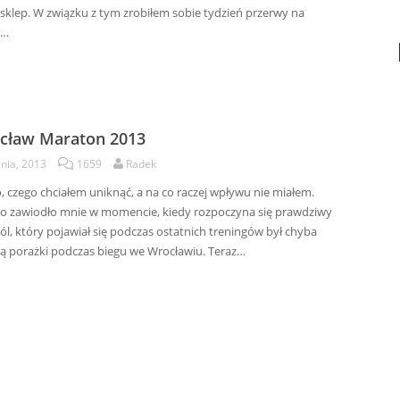
sklep. W związku z tym zrobiłem sobie tydzień przerwy na
y…
ocław Maraton 2013
nia, 2013
1659
Radek
o, czego chciałem uniknąć, a na co raczej wpływu nie miałem.
o zawiodło mnie w momencie, kiedy rozpoczyna się prawdziwy
ól, który pojawiał się podczas ostatnich treningów był chyba
ą porażki podczas biegu we Wrocławiu. Teraz…