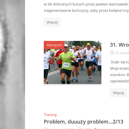
w źle dobranych butach przez pewien warszawski 
zregenerowanie kończyny, żeby przez kolejne trz
Więcej
31. Wr
Maraton
23 wrześ
Stało się t
Moje kolan
maraton. B
zapowiedzi
Więcej
Trening
Problem, duuuży problem…2/13