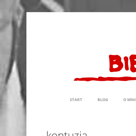
START
BLOG
O MNI
kontuzja