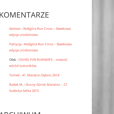
KOMENTARZE
damian
-
Waligóra Run Cross – Sławkowa
edycja urodzinowa
Patrycja
-
Waligóra Run Cross – Sławkowa
edycja urodzinowa
Olek
-
OSHEE FOR RUNNER’S – nowość
wśród izotoników.
Tomek
-
41. Maraton Dębno 2014
Radek M.
-
Nocny Górski Maraton – 27.
Sudecka Setka 2015