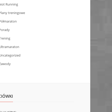
Not Running
Plany treningowe
Półmaraton
Porady
Trening
Ultramaraton
Uncategorized
Zawody
CIÓWKI