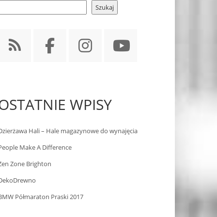
Szukaj
OSTATNIE WPISY
Dzierżawa Hali – Hale magazynowe do wynajęcia
People Make A Difference
Zen Zone Brighton
DekoDrewno
BMW Półmaraton Praski 2017