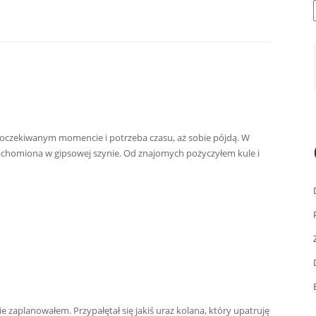
 oczekiwanym momencie i potrzeba czasu, aż sobie pójdą. W
uchomiona w gipsowej szynie. Od znajomych pożyczyłem kule i
e zaplanowałem. Przypałętał się jakiś uraz kolana, który upatruję