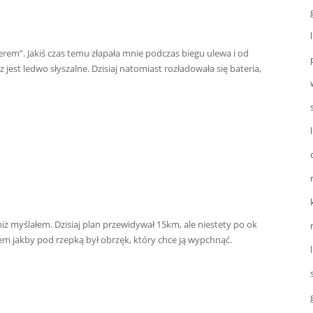
erem”. Jakiś czas temu złapała mnie podczas biegu ulewa i od
z jest ledwo słyszalne. Dzisiaj natomiast rozładowała się bateria,
 niż myślałem. Dzisiaj plan przewidywał 15km, ale niestety po ok
em jakby pod rzepką był obrzęk, który chce ją wypchnąć.