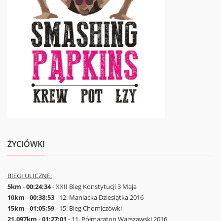
ŻYCIÓWKI
BIEGI ULICZNE:
5km
-
00:24:34
- XXII Bieg Konstytucji 3 Maja
10km
-
00:38:53
- 12. Maniacka Dziesiątka 2016
15km
-
01:05:59
- 15. Bieg Chomiczówki
21,097km
-
01:27:01
- 11. Półmaraton Warszawski 2016