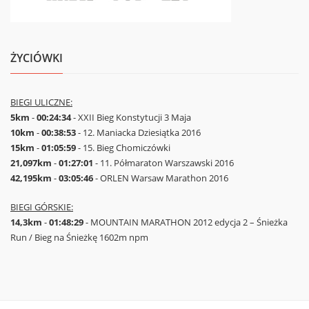
ŻYCIÓWKI
BIEGI ULICZNE:
5km
-
00:24:34
- XXII Bieg Konstytucji 3 Maja
10km
-
00:38:53
- 12. Maniacka Dziesiątka 2016
15km
-
01:05:59
- 15. Bieg Chomiczówki
21,097km
-
01:27:01
- 11. Półmaraton Warszawski 2016
42,195km
-
03:05:46
- ORLEN Warsaw Marathon 2016
BIEGI GÓRSKIE:
14,3km
-
01:48:29
- MOUNTAIN MARATHON 2012 edycja 2 – Śnieżka
Run / Bieg na Śnieżkę 1602m npm