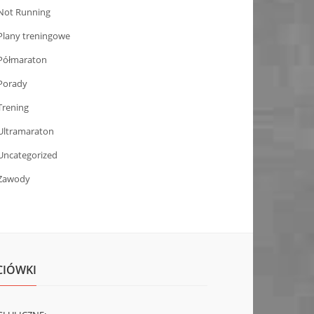
Not Running
Plany treningowe
Półmaraton
Porady
Trening
Ultramaraton
Uncategorized
Zawody
CIÓWKI