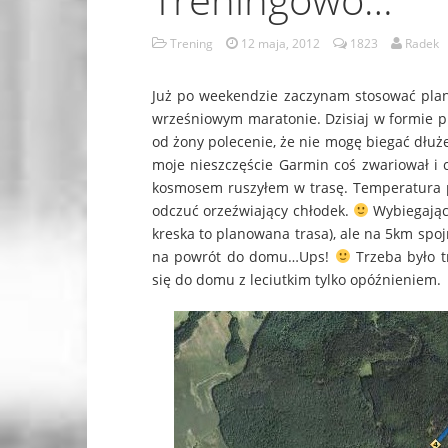
Trening
12 maja, 2012
1823
Radek
Już po weekendzie zaczynam stosować plan
wrześniowym maratonie. Dzisiaj w formie p
od żony polecenie, że nie mogę biegać dłuże
moje nieszczęście Garmin coś zwariował i ch
kosmosem ruszyłem w trasę. Temperatura pow
odczuć orzeźwiający chłodek.
Wybiegając 
kreska to planowana trasa), ale na 5km spoj
na powrót do domu…Ups!
Trzeba było t
się do domu z leciutkim tylko opóźnieniem.