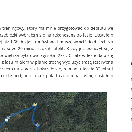
 treningowy, który ma mnie przygotować do debiutu we
rzebieżki wybrałem się na rekonesans po lesie. Dostałem
j niż 1,5h, bo jest umówiona i muszę wrócić do dzieci. Na
yba ze 20 minut szukał satelit. Kiedy już połączył się z
ietrza była dość wysoka (27st. C), ale w lesie dało się
z lasu miałem w planie trochę wydłużyć trasę (czerwona
rzałem na zegarek i okazało się, że mam niecałe 30 minut
roszkę podgonić przez pola i rzutem na taśmę dostałem