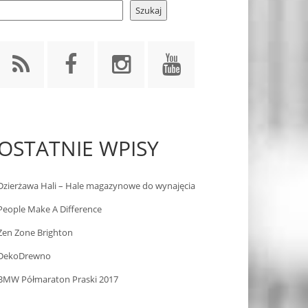
Szukaj
OSTATNIE WPISY
Dzierżawa Hali – Hale magazynowe do wynajęcia
People Make A Difference
Zen Zone Brighton
DekoDrewno
BMW Półmaraton Praski 2017