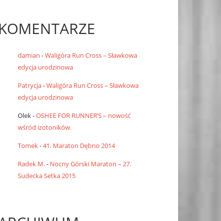
KOMENTARZE
damian
-
Waligóra Run Cross – Sławkowa
edycja urodzinowa
Patrycja
-
Waligóra Run Cross – Sławkowa
edycja urodzinowa
Olek
-
OSHEE FOR RUNNER’S – nowość
wśród izotoników.
Tomek
-
41. Maraton Dębno 2014
Radek M.
-
Nocny Górski Maraton – 27.
Sudecka Setka 2015