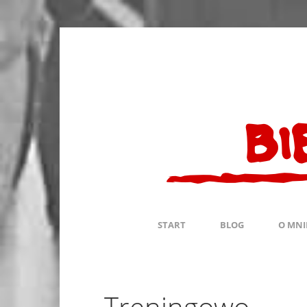
START
BLOG
O MNI
Treningowo…