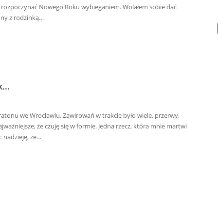
em rozpoczynać Nowego Roku wybieganiem. Wolałem sobie dać
ony z rodzinką…
ik…
tonu we Wrocławiu. Zawirowań w trakcie było wiele, przerwy,
jważniejsze, że czuję się w formie. Jedna rzecz, która mnie martwi
 nadzieję, że…