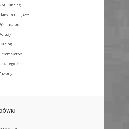
Not Running
Plany treningowe
Półmaraton
Porady
Trening
Ultramaraton
Uncategorized
Zawody
CIÓWKI