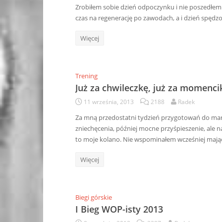
Zrobiłem sobie dzień odpoczynku i nie poszedł
czas na regenerację po zawodach, a i dzień spędz
Więcej
Trening
Już za chwileczkę, już za momenc
11 września, 2013
2188
Radek
Za mną przedostatni tydzień przygotowań do mara
zniechęcenia, później mocne przyśpieszenie, ale na
to moje kolano. Nie wspominałem wcześniej mając
Więcej
Biegi górskie
I Bieg WOP-isty 2013