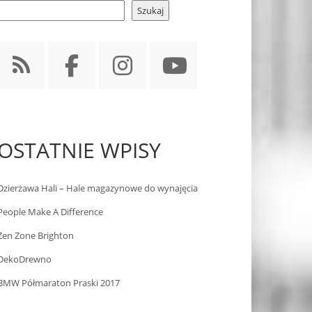
Szukaj
OSTATNIE WPISY
Dzierżawa Hali – Hale magazynowe do wynajęcia
People Make A Difference
Zen Zone Brighton
DekoDrewno
BMW Półmaraton Praski 2017