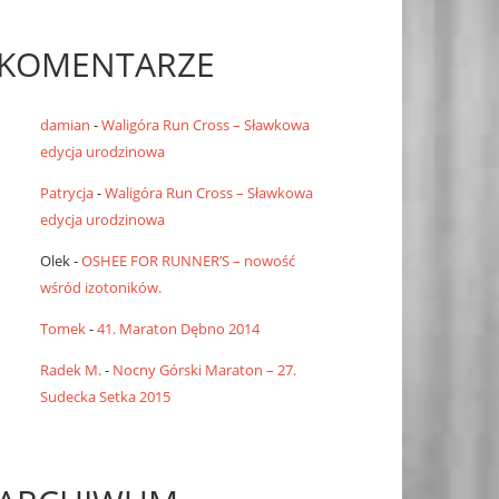
KOMENTARZE
damian
-
Waligóra Run Cross – Sławkowa
edycja urodzinowa
Patrycja
-
Waligóra Run Cross – Sławkowa
edycja urodzinowa
Olek
-
OSHEE FOR RUNNER’S – nowość
wśród izotoników.
Tomek
-
41. Maraton Dębno 2014
Radek M.
-
Nocny Górski Maraton – 27.
Sudecka Setka 2015