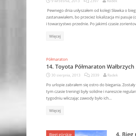
9 września, 2013
2397
Radek
Pewnego dnia usłyszałem od kolegi Sławka o bieg
zastanawiałem, bo przecież lokalizacja mi pasuje (
i towarzystwo przednie. Po jakimś czasie zoriento
Więcej
Półmaraton
14. Toyota Półmaraton Wałbrzych
30 sierpnia, 2013
2039
Radek
Po urlopie zabrałem się ostro do biegania. Zost
tym czasie treningi były solidne i nareszcie regu
tygodniu wliczając zawody było ich…
Więcej
4. Bieg
Biegi górskie