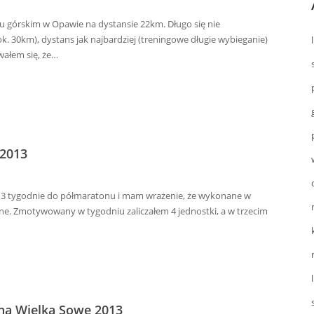
u górskim w Opawie na dystansie 22km. Długo się nie
ok. 30km), dystans jak najbardziej (treningowe długie wybieganie)
wałem się, że…
 2013
ały 3 tygodnie do półmaratonu i mam wrażenie, że wykonane w
larne. Zmotywowany w tygodniu zaliczałem 4 jednostki, a w trzecim
 na Wielką Sowę 2013