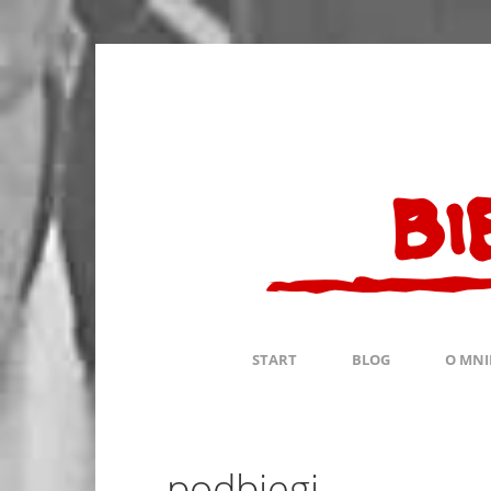
START
BLOG
O MNI
podbiegi