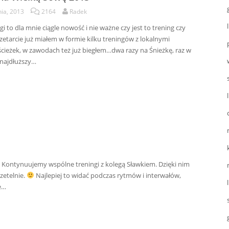
nia, 2013
2164
Radek
gi to dla mnie ciągle nowość i nie ważne czy jest to trening czy
zetarcie już miałem w formie kilku treningów z lokalnymi
cieżek, w zawodach też już biegłem…dwa razy na Śnieżkę, raz w
 najdłuższy…
Kontynuujemy wspólne treningi z kolegą Sławkiem. Dzięki nim
zetelnie.
Najlepiej to widać podczas rytmów i interwałów,
ie…