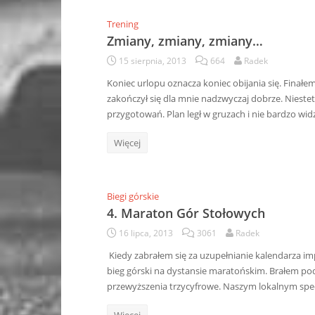
Trening
Zmiany, zmiany, zmiany…
15 sierpnia, 2013
664
Radek
Koniec urlopu oznacza koniec obijania się. Finał
zakończył się dla mnie nadzwyczaj dobrze. Niest
przygotowań. Plan legł w gruzach i nie bardzo wi
Więcej
Biegi górskie
4. Maraton Gór Stołowych
16 lipca, 2013
3061
Radek
Kiedy zabrałem się za uzupełnianie kalendarza i
bieg górski na dystansie maratońskim. Brałem pod
przewyższenia trzycyfrowe. Naszym lokalnym spe