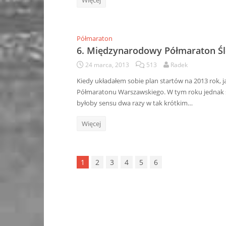
Więcej
Półmaraton
6. Międzynarodowy Półmaraton Śl
24 marca, 2013
513
Radek
Kiedy układałem sobie plan startów na 2013 rok, j
Półmaratonu Warszawskiego. W tym roku jednak ś
byłoby sensu dwa razy w tak krótkim…
Więcej
1
2
3
4
5
6