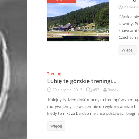
23 sierp
Górskie bie
zawody. Pr
znawcami ś
Czechach i
Więcej
Trening
Lubię te górskie treningi…
20 sierpnia, 2013
453
Radek
Kolejny tydzień dość mocnych treningów za mną. 
motywujemy się wzajemnie do wykonywania ich r
kiedy to nikt za bardzo nie chce odstawać i biegn
Więcej