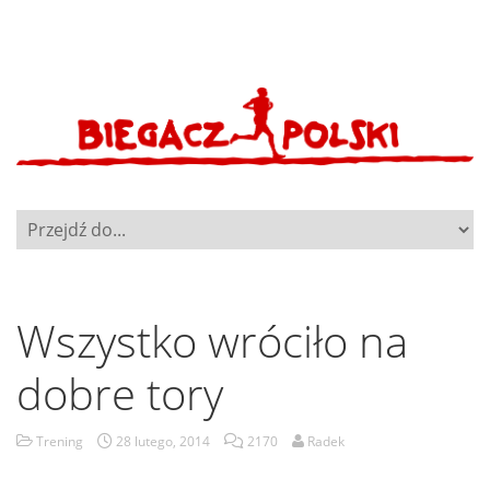
Wszystko wróciło na
dobre tory
Trening
28 lutego, 2014
2170
Radek