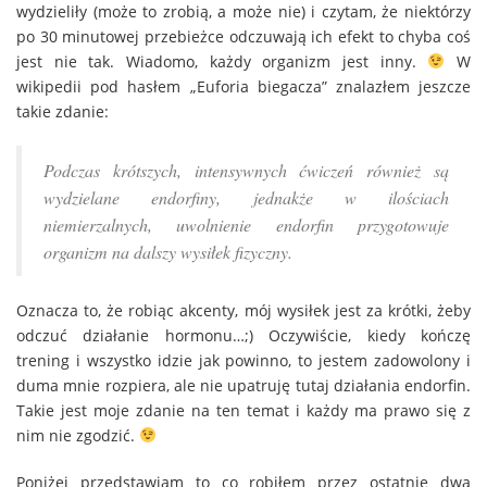
wydzieliły (może to zrobią, a może nie) i czytam, że niektórzy
po 30 minutowej przebieżce odczuwają ich efekt to chyba coś
jest nie tak. Wiadomo, każdy organizm jest inny.
W
wikipedii pod hasłem „Euforia biegacza” znalazłem jeszcze
takie zdanie:
Podczas krótszych, intensywnych ćwiczeń również są
wydzielane endorfiny, jednakże w ilościach
niemierzalnych, uwolnienie endorfin przygotowuje
organizm na dalszy wysiłek fizyczny.
Oznacza to, że robiąc akcenty, mój wysiłek jest za krótki, żeby
odczuć działanie hormonu…;) Oczywiście, kiedy kończę
trening i wszystko idzie jak powinno, to jestem zadowolony i
duma mnie rozpiera, ale nie upatruję tutaj działania endorfin.
Takie jest moje zdanie na ten temat i każdy ma prawo się z
nim nie zgodzić.
Poniżej przedstawiam to co robiłem przez ostatnie dwa