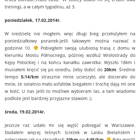
treningi, a w całym tygodniu, aż 3.
poniedziałek, 17.02.2014r.
W niedzielę nie mogłem, więc długi bieg przełożyłem na
poniedziałkowy poranek-jeśli takowym można nazwać o
godzinie 10.
Pobiegłem swoją ulubioną trasą z domu w
kierunku Mostu Północnego, później wzdłuż Wisłostrady do
Kępy Potockiej i na końcu kanałku zawrotka. Wyszło 18km i
musiałem kręcić się po osiedlu, żeby dobić do
20km
. Średnie
tempo
5:14/km
strasznie mnie ucieszyło, ale docierało do
mnie, że ostatnio mało asfaltów biegałem i trochę dają mi one
w kość. U nas jeśli to możliwe wybieram las, a tam wiadomo
podłoże jest bardziej przyjazne stawom ;).
środa, 19.02.2014r.
Jeszcze raz udało mi się wyjść pobiegać w Warszawie.
Dodałem więcej leśnych ścieżek w Lasku Bielańskim i
poleciałem jak na skrzydłach
10km
po
4:45/km
.
Była moc!!!