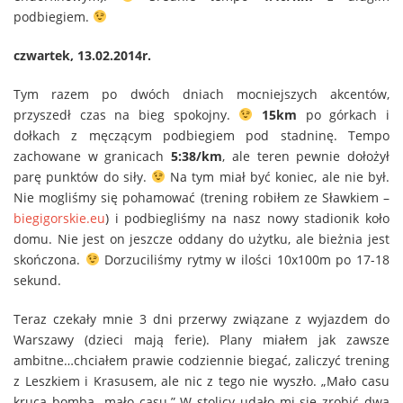
podbiegiem.
czwartek, 13.02.2014r.
Tym razem po dwóch dniach mocniejszych akcentów,
przyszedł czas na bieg spokojny.
15km
po górkach i
dołkach z męczącym podbiegiem pod stadninę. Tempo
zachowane w granicach
5:38/km
, ale teren pewnie dołożył
parę punktów do siły.
Na tym miał być koniec, ale nie był.
Nie mogliśmy się pohamować (trening robiłem ze Sławkiem –
biegigorskie.eu
) i podbiegliśmy na nasz nowy stadionik koło
domu. Nie jest on jeszcze oddany do użytku, ale bieżnia jest
skończona.
Dorzuciliśmy rytmy w ilości 10x100m po 17-18
sekund.
Teraz czekały mnie 3 dni przerwy związane z wyjazdem do
Warszawy (dzieci mają ferie). Plany miałem jak zawsze
ambitne…chciałem prawie codziennie biegać, zaliczyć trening
z Leszkiem i Krasusem, ale nic z tego nie wyszło. „Mało casu
kruca bomba…mało casu.” W stolicy udało mi się zrobić dwa