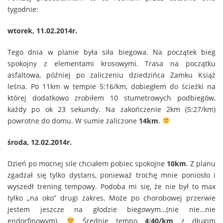
tygodnie:
wtorek, 11.02.2014r.
Tego dnia w planie była siła biegowa. Na początek bieg
spokojny z elementami krosowymi. Trasa na początku
asfaltowa, później po zaliczeniu dziedzińca Zamku Książ
leśna. Po 11km w tempie 5:16/km, dobiegłem do ścieżki na
której dodatkowo zrobiłem 10 stumetrowych podbiegów,
każdy po ok 23 sekundy. Na zakończenie 2km (5:27/km)
powrotne do domu. W sumie zaliczone
14km
.
środa, 12.02.2014r.
Dzień po mocnej sile chciałem pobiec spokojne
10km
. Z planu
zgadzał się tylko dystans, ponieważ trochę mnie poniosło i
wyszedł trening tempowy. Podoba mi się, że nie był to max
tylko „na oko” drugi zakres. Może po chorobowej przerwie
jestem jeszcze na głodzie biegowym…(nie nie…nie
endorfinowym).
Średnie tempo
4:40/km
z długim