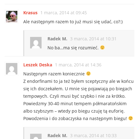
Krasus
1 marca, 2014 at 09:45
Ale następnym razem to już musi się udać, co?:)
Radek M.
3 marca, 2014 at 10:31
No ba…ma się rozumieć.
Leszek Deska
1 marca, 2014 at 14:36
Następnym razem koniecznie
Z endorfinami to ja też byłem sceptyczny ale w końcu
się ich doczekałem. U mnie się pojawiają po biegach
tempowych. Czyli musi być szybko i nie za krótko.
Powiedzmy 30-40 minut tempem półmaratońskim
albo szybszym – wtedy po biegu czuję tą euforię.
Powodzenia i do zobaczyska na następnym biegu!
Radek M.
3 marca, 2014 at 10:33