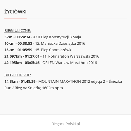
ŻYCIÓWKI
BIEGI ULICZNE:
5km
-
00:24:34
- XXII Bieg Konstytucji 3 Maja
10km
-
00:38:53
- 12. Maniacka Dziesiątka 2016
15km
-
01:05:59
- 15. Bieg Chomiczówki
21,097km
-
01:27:01
- 11. Półmaraton Warszawski 2016
42,195km
-
03:05:46
- ORLEN Warsaw Marathon 2016
BIEGI GÓRSKIE:
14,3km
-
01:48:29
- MOUNTAIN MARATHON 2012 edycja 2 – Śnieżka
Run / Bieg na Śnieżkę 1602m npm
Biegacz-Polski.pl