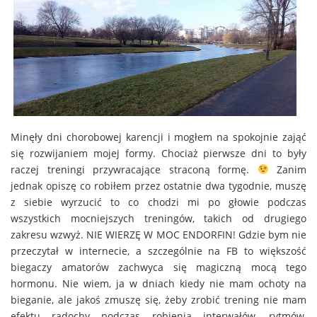
Minęły dni chorobowej karencji i mogłem na spokojnie zająć
się rozwijaniem mojej formy. Chociaż pierwsze dni to były
raczej treningi przywracające straconą formę.
Zanim
jednak opiszę co robiłem przez ostatnie dwa tygodnie, muszę
z siebie wyrzucić to co chodzi mi po głowie podczas
wszystkich mocniejszych treningów, takich od drugiego
zakresu wzwyż. NIE WIERZĘ W MOC ENDORFIN! Gdzie bym nie
przeczytał w internecie, a szczególnie na FB to większość
biegaczy amatorów zachwyca się magiczną mocą tego
hormonu. Nie wiem, ja w dniach kiedy nie mam ochoty na
bieganie, ale jakoś zmuszę się, żeby zrobić trening nie mam
efektu radochy podczas robienia interwałów, rytmów,