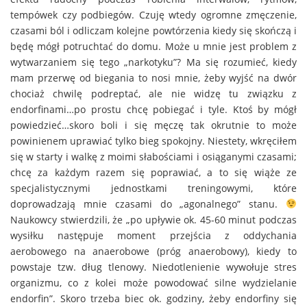
tempówek czy podbiegów. Czuję wtedy ogromne zmęczenie,
czasami ból i odliczam kolejne powtórzenia kiedy się skończą i
będę mógł potruchtać do domu. Może u mnie jest problem z
wytwarzaniem się tego „narkotyku”? Ma się rozumieć, kiedy
mam przerwę od biegania to nosi mnie, żeby wyjść na dwór
chociaż chwilę podreptać, ale nie widzę tu związku z
endorfinami…po prostu chcę pobiegać i tyle. Ktoś by mógł
powiedzieć…skoro boli i się męczę tak okrutnie to może
powinienem uprawiać tylko bieg spokojny. Niestety, wkręciłem
się w starty i walkę z moimi słabościami i osiąganymi czasami;
chcę za każdym razem się poprawiać, a to się wiąże ze
specjalistycznymi jednostkami treningowymi, które
doprowadzają mnie czasami do „agonalnego” stanu.
Naukowcy stwierdzili, że „po upływie ok. 45-60 minut podczas
wysiłku następuje moment przejścia z oddychania
aerobowego na anaerobowe (próg anaerobowy), kiedy to
powstaje tzw. dług tlenowy. Niedotlenienie wywołuje stres
organizmu, co z kolei może powodować silne wydzielanie
endorfin”. Skoro trzeba biec ok. godziny, żeby endorfiny się