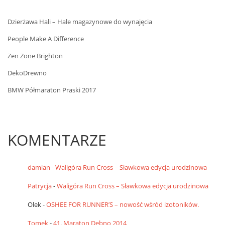
Dzierżawa Hali – Hale magazynowe do wynajęcia
People Make A Difference
Zen Zone Brighton
DekoDrewno
BMW Półmaraton Praski 2017
KOMENTARZE
damian
-
Waligóra Run Cross – Sławkowa edycja urodzinowa
Patrycja
-
Waligóra Run Cross – Sławkowa edycja urodzinowa
Olek
-
OSHEE FOR RUNNER’S – nowość wśród izotoników.
Tomek
-
41. Maraton Dębno 2014