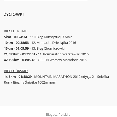
ŻYCIÓWKI
BIEGI ULICZNE:
5km
-
00:24:34
- XXII Bieg Konstytucji 3 Maja
10km
-
00:38:53
- 12. Maniacka Dziesiątka 2016
15km
-
01:05:59
- 15. Bieg Chomiczówki
21,097km
-
01:27:01
- 11. Półmaraton Warszawski 2016
42,195km
-
03:05:46
- ORLEN Warsaw Marathon 2016
BIEGI GÓRSKIE:
14,3km
-
01:48:29
- MOUNTAIN MARATHON 2012 edycja 2 – Śnieżka
Run / Bieg na Śnieżkę 1602m npm
Biegacz-Polski.pl