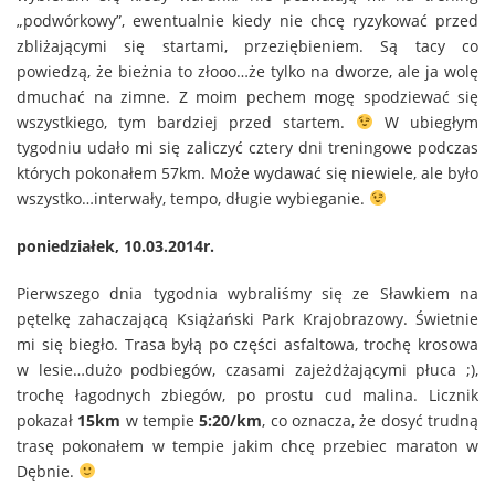
„podwórkowy”, ewentualnie kiedy nie chcę ryzykować przed
zbliżającymi się startami, przeziębieniem. Są tacy co
powiedzą, że bieżnia to złooo…że tylko na dworze, ale ja wolę
dmuchać na zimne. Z moim pechem mogę spodziewać się
wszystkiego, tym bardziej przed startem.
W ubiegłym
tygodniu udało mi się zaliczyć cztery dni treningowe podczas
których pokonałem 57km. Może wydawać się niewiele, ale było
wszystko…interwały, tempo, długie wybieganie.
poniedziałek, 10.03.2014r.
Pierwszego dnia tygodnia wybraliśmy się ze Sławkiem na
pętelkę zahaczającą Książański Park Krajobrazowy. Świetnie
mi się biegło. Trasa byłą po części asfaltowa, trochę krosowa
w lesie…dużo podbiegów, czasami zajeżdżającymi płuca ;),
trochę łagodnych zbiegów, po prostu cud malina. Licznik
pokazał
15km
w tempie
5:20/km
, co oznacza, że dosyć trudną
trasę pokonałem w tempie jakim chcę przebiec maraton w
Dębnie.