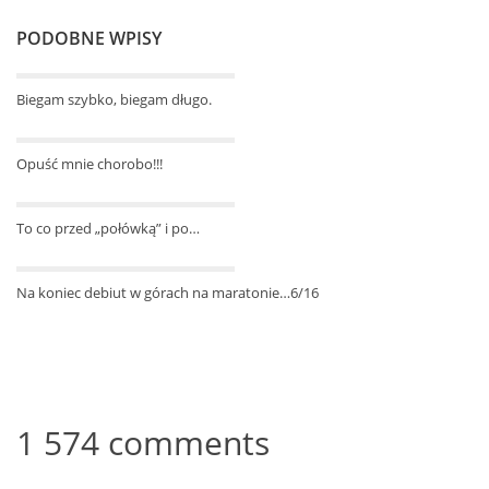
PODOBNE WPISY
Biegam szybko, biegam długo.
Opuść mnie chorobo!!!
To co przed „połówką” i po…
Na koniec debiut w górach na maratonie…6/16
1 574 comments