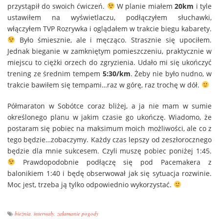
przystąpił do swoich ćwiczeń.
W planie miałem
20km
i tyle
ustawiłem na wyświetlaczu, podłączyłem słuchawki,
włączyłem TVP Rozrywka i oglądałem w trakcie biegu kabarety.
Było śmiesznie, ale i męcząco. Strasznie się upociłem.
Jednak bieganie w zamkniętym pomieszczeniu, praktycznie w
miejscu to ciężki orzech do zgryzienia. Udało mi się ukończyć
trening ze średnim tempem
5:30/km
. Żeby nie było nudno, w
trakcie bawiłem się tempami…raz w górę, raz trochę w dół.
Półmaraton w Sobótce coraz bliżej, a ja nie mam w sumie
określonego planu w jakim czasie go ukończę. Wiadomo, że
postaram się pobiec na maksimum moich możliwości, ale co z
tego będzie…zobaczymy. Każdy czas lepszy od zeszłorocznego
będzie dla mnie sukcesem. Czyli muszę pobiec poniżej 1:45.
Prawdopodobnie podłączę się pod Pacemakera z
balonikiem 1:40 i będę obserwował jak się sytuacja rozwinie.
Moc jest, trzeba ją tylko odpowiednio wykorzystać.
bieżnia
,
interwały
,
załamanie pogody