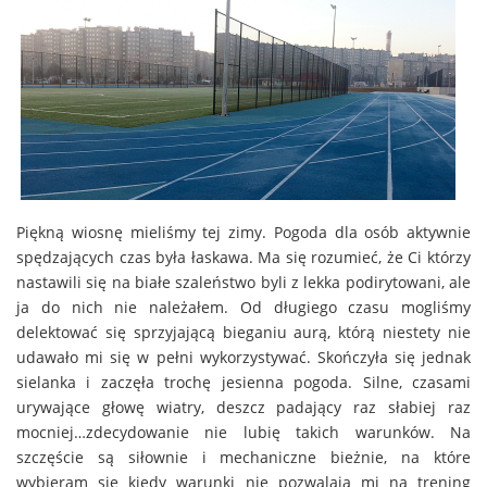
Piękną wiosnę mieliśmy tej zimy. Pogoda dla osób aktywnie
spędzających czas była łaskawa. Ma się rozumieć, że Ci którzy
nastawili się na białe szaleństwo byli z lekka podirytowani, ale
ja do nich nie należałem. Od długiego czasu mogliśmy
delektować się sprzyjającą bieganiu aurą, którą niestety nie
udawało mi się w pełni wykorzystywać. Skończyła się jednak
sielanka i zaczęła trochę jesienna pogoda. Silne, czasami
urywające głowę wiatry, deszcz padający raz słabiej raz
mocniej…zdecydowanie nie lubię takich warunków. Na
szczęście są siłownie i mechaniczne bieżnie, na które
wybieram się kiedy warunki nie pozwalają mi na trening