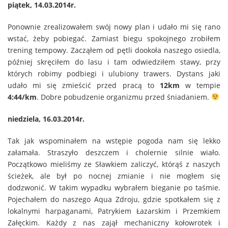
piątek, 14.03.2014r.
Ponownie zrealizowałem swój nowy plan i udało mi się rano
wstać, żeby pobiegać. Zamiast biegu spokojnego zrobiłem
trening tempowy. Zacząłem od pętli dookoła naszego osiedla,
później skręciłem do lasu i tam odwiedziłem stawy, przy
których robimy podbiegi i ulubiony trawers. Dystans jaki
udało mi się zmieścić przed pracą to
12km
w tempie
4:44/km
. Dobre pobudzenie organizmu przed śniadaniem.
niedziela, 16.03.2014r.
Tak jak wspominałem na wstępie pogoda nam się lekko
załamała. Straszyło deszczem i cholernie silnie wiało.
Początkowo mieliśmy ze Sławkiem zaliczyć, którąś z naszych
ścieżek, ale był po nocnej zmianie i nie mogłem się
dodzwonić. W takim wypadku wybrałem bieganie po taśmie.
Pojechałem do naszego Aqua Zdroju, gdzie spotkałem się z
lokalnymi harpaganami, Patrykiem Łazarskim i Przemkiem
Załęckim. Każdy z nas zajął mechaniczny kołowrotek i