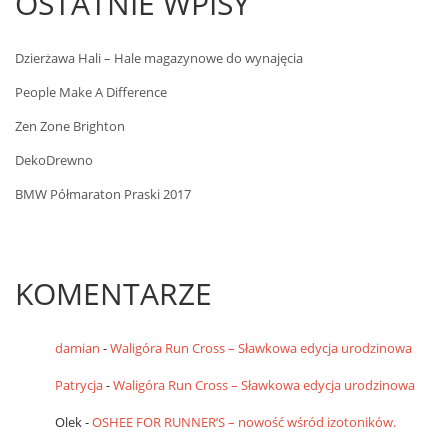
OSTATNIE WPISY
Dzierżawa Hali – Hale magazynowe do wynajęcia
People Make A Difference
Zen Zone Brighton
DekoDrewno
BMW Półmaraton Praski 2017
KOMENTARZE
damian
-
Waligóra Run Cross – Sławkowa edycja urodzinowa
Patrycja
-
Waligóra Run Cross – Sławkowa edycja urodzinowa
Olek
-
OSHEE FOR RUNNER’S – nowość wśród izotoników.