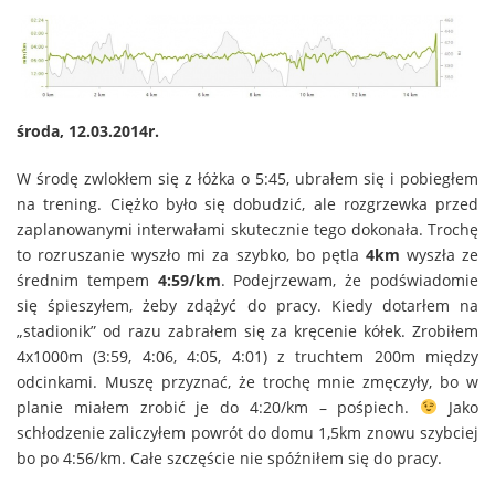
środa, 12.03.2014r.
W środę zwlokłem się z łóżka o 5:45, ubrałem się i pobiegłem
na trening. Ciężko było się dobudzić, ale rozgrzewka przed
zaplanowanymi interwałami skutecznie tego dokonała. Trochę
to rozruszanie wyszło mi za szybko, bo pętla
4km
wyszła ze
średnim tempem
4:59/km
. Podejrzewam, że podświadomie
się śpieszyłem, żeby zdążyć do pracy. Kiedy dotarłem na
„stadionik” od razu zabrałem się za kręcenie kółek. Zrobiłem
4x1000m (3:59, 4:06, 4:05, 4:01) z truchtem 200m między
odcinkami. Muszę przyznać, że trochę mnie zmęczyły, bo w
planie miałem zrobić je do 4:20/km – pośpiech.
Jako
schłodzenie zaliczyłem powrót do domu 1,5km znowu szybciej
bo po 4:56/km. Całe szczęście nie spóźniłem się do pracy.