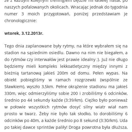
że z każdym kolejnym treningiem będzie mi łatwiej hasać po
naszych pofalowanych okolicach. Wracając jednak do tygodnia
numer 3 moich przygotowań, poniżej przedstawiam je
chronologicznie:
wtorek, 3.12.2013r.
Tego dnia zaplanowane były rytmy, na które wybrałem się na
stadion na sąsiednim osiedlu. Dawno na nim nie biegałem, a
do rytmów czy interwałów jest prawie idealny ;). Już nie długo
będziemy mieli kompleks lekkoatletyczny między innymi z
bieżnią tartanową jakieś 200m od domu. Pełen wypas. Na
obiekt pobiegliśmy w ramach rozgrzewki (wspólnie ze
Sławkiem), wyszło 3,5km. Pełne okrążenie stadionu ma jakieś
330m, więc odmierzyliśmy sobie 200 i zrobiliśmy 6 odcinków,
średnio po 44 sekundy każde (3:39/km). Ciężko było ponieważ
w połowie wszystkich rytmów dosyć silny wiatr wiał nam
prosto w twarz. Żeby nie było tak słodko, to dorobiliśmy 6
odcinków po 40m, a każde średnio po 8 sekund (3:30/km). Uda
po takiej dawce sprintów paliły! Droga powrotna była dłuższa,