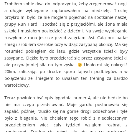
Zrobiłem sobie dwa dni odpoczynku, żeby zregenerować nogi,
a długie wybieganie zaplanowałem na niedzielę. Trochę
przykro mi było, że nie mogłem pojechać na spotkanie naszej
grupy Run Hard i spotkać się z przyjaciółmi, ale żona miała
szkołę i musiałem posiedzieć z dziećmi. Na swoje wybieganie
ruszyłem z rana jeszcze przed zajęciami Asi. Całą noc padał
śnieg i zrobiłem szerokie oczy widząc zasypaną okolicę. Ma się
rozumieć pobiegłem do lasu, gdzie wszystkie ścieżki były
zasypane. Ciężko było przedzierać się przez zasypane ścieżki,
ale przynajmniej siła na tym zyska.
Udało mi się nakręcić
20km, zaliczając po drodze sporo fajnych podbiegów, a w
połączeniu ze śniegiem to uważam ten trening za bardzo
wartościowy.
Teraz powinien być opis tygodnia numer 4, ale nie będzie bo
nie ma czego przedstawiać. Moje gardło postanowiło się
zapalić, później rzuciło się na górne drogi oddechowe i tyle
było z biegania. Nie chciałem tego robić z niedoleczonym
przeziębieniem więc cały tydzień wziąłem rozbrat z
treningami. Trudno się mówi, ale nie ma co ryzykować.