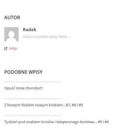
AUTOR
Radek
Zobacz wszystkie wpisy Radek
→
http:
PODOBNE WPISY
Opuść mnie chorobo!!!
Z Nowym Rokiem nowym krokiem…#7, #8 i #9
Tydzień pod znakiem krosów i świątecznego lenistwa… #5 i #6