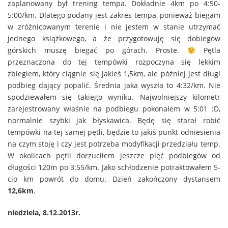
zaplanowany był trening tempa. Dokładnie 4km po 4:50-
5:00/km. Dlatego podany jest zakres tempa, ponieważ biegam
w zróżnicowanym terenie i nie jestem w stanie utrzymać
jednego książkowego, a że przygotowuję się dobiegów
górskich muszę biegać po górach. Proste.
Pętla
przeznaczona do tej tempówki rozpoczyna się lekkim
zbiegiem, który ciągnie się jakieś 1,5km, ale później jest długi
podbieg dający popalić. Średnia jaka wyszła to 4:32/km. Nie
spodziewałem się takiego wyniku. Najwolniejszy kilometr
zarejestrowany właśnie na podbiegu pokonałem w 5:01 :D,
normalnie szybki jak błyskawica. Będę się starał robić
tempówki na tej samej pętli, będzie to jakiś punkt odniesienia
na czym stoję i czy jest potrzeba modyfikacji przedziału temp.
W okolicach pętli dorzuciłem jeszcze pięć podbiegów od
długości 120m po 3:55/km. Jako schłodzenie potraktowałem 5-
cio km powrót do domu. Dzień zakończony dystansem
12,6km
.
niedziela, 8.12.2013r.