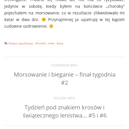
Jedynie w sobotę, kiedy byłem na końcówce „choroby”
pojechałem na morsowanie, co w rezultacie zlikwidowało mi
katar w dwa dni.
Przynajmniej ja upatruję w tej kąpieli
cudowne ozdrowienie.
biegaj-zapobiegaj
,
choroba
,
rytmy
,
śnieg
POPRZEDNI WPIS
Morsowanie i bieganie – finał tygodnia
#2
KOLEJNY WPIS
Tydzień pod znakiem krosów i
świątecznego lenistwa… #5 i #6