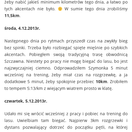
żeby nabić jakieś minimum kilometrów tego dnia, a łatwo po
tych akcentach nie było.
W sumie tego dnia zrobiliśmy
11,5km
.
środa, 4.12.2013r.
Następnego dnia po rytmach przyszedł czas na zwykły bieg
bez spinki. Trzeba było rozbiegać spięte mięśnie po szybkich
akcentach. Pobiegłem swoją tradycyjną trasę obwodnicą
Szczawna. Niestety po pracy nie mogę biegać do lasu, bo jest
najzwyczajniej ciemno. Odprowadziłem Szymonka 5 minut
wcześniej na trening, żeby miał czas na rozgrzewkę, a ja
dodatkowe 5 minut, żeby spokojnie przebiec
10km
. Zrobiłem
to tempem 5:13/km z wiejącym wiatrem prosto w klatę.
czwartek, 5.12.2013r.
Udało mi się wrócić wcześniej z pracy i pobiec na trening do
lasu. Uwielbiam tam biegać. Najpierw 3km rozgrzewki i
dystans pozwalający dotrzeć do początku pętli, na której