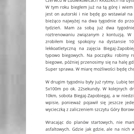
czerwcu w Ludwikowicach Kłodzkich na dysta
W tym roku biegłem już na tą górę i wiem c
jest on autorski i nie będę go wstawiał na
bieżąco najwyżej na dwa tygodnie do przo
tydzień. Mam za sobą już dwa tygodnie
roztrenowaniu związanym z kontuzją. W p
zrobiłem bieg spokojny na dystansie 1
lekkoatletyczną na zajęcia Biegaj-Zapobi
typowo biegowych. Na początku robimy r
biegowe, później przenosimy się na halę gd
Super sprawa. W miarę możliwości będę chcia
W drugim tygodniu były już rytmy. Lubię t
5x100m po ok. 22sekundy. W kolejnych dni
10km, sobota Biegaj-Zapobiegaj, a w nied
wpisie, ponieważ pojawił się jeszcze je
wycieczką z zaliczeniem szczytu Góry Borow
Wracając do planów startowych, nie ma
asfaltowych. Gdzie jak gdzie, ale na nic