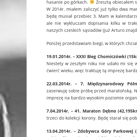
hasanie po górkach.
Zresztą obiecałem s
W 2014r. miałem zaliczyć już tylko dwa mara
będę musiał przebiec 3. Mam w kalendarzu
ale nie wykluczam dopisania kilku w trak
naszych czeskich sąsiadów (już Arturo znajd
Poniżej przedstawiam biegi, w których chcia
19.01.2014r. – XXXI Bieg Chomiczówki (15
Niestety w zeszłym roku nie udało mi się
ćwierć wieku, więc traktuję tą imprezę bard
22.03.2014r. – 7. Międzynarodowy Półm
zaserwuję sobie próbę przed maratońską. N
imprezę na bardzo wysokim poziomie organ
7.04.2014r. – 41. Maraton Dębno (42,195k
trzeci do kolekcji korony. Będę starał się pob
13.04.2014r. – Zdobywca Góry Parkowej 