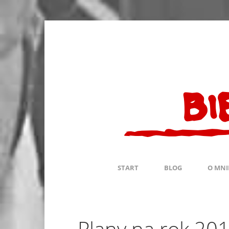
START
BLOG
O MNI
Plany na rok 20