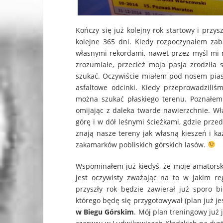
Kończy się już kolejny rok startowy i prz
kolejne 365 dni. Kiedy rozpoczynałem za
własnymi rekordami, nawet przez myśl mi n
zrozumiałe, przecież moja pasja zrodziła
szukać. Oczywiście miałem pod nosem pias
asfaltowe odcinki. Kiedy przeprowadziliś
można szukać płaskiego terenu. Poznałem 
omijając z daleka twarde nawierzchnie. Wł
górę i w dół leśnymi ścieżkami, gdzie prz
znają nasze tereny jak własną kieszeń i 
zakamarków pobliskich górskich lasów.
Wspominałem już kiedyś, że moje amatorsk
jest oczywisty zważając na to w jakim re
przyszły rok będzie zawierał już sporo 
którego będę się przygotowywał (plan już jes
w Biegu Górskim
. Mój plan treningowy już 