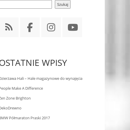
Szukaj
OSTATNIE WPISY
Dzierżawa Hali – Hale magazynowe do wynajęcia
People Make A Difference
Zen Zone Brighton
DekoDrewno
BMW Półmaraton Praski 2017