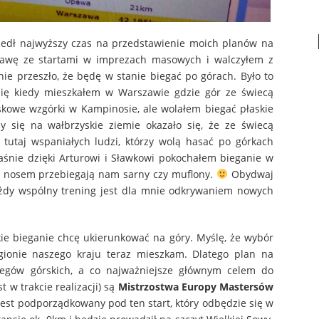
yszedł najwyższy czas na przedstawienie moich planów na
bawę ze startami w imprezach masowych i walczyłem z
ie przeszło, że będę w stanie biegać po górach. Było to
 się kiedy mieszkałem w Warszawie gdzie gór ze świecą
kowe wzgórki w Kampinosie, ale wolałem biegać płaskie
my się na wałbrzyskie ziemie okazało się, że ze świecą
tutaj wspaniałych ludzi, którzy wolą hasać po górkach
aśnie dzięki Arturowi i Sławkowi pokochałem bieganie w
ed nosem przebiegają nam sarny czy muflony.
Obydwaj
każdy wspólny trening jest dla mnie odkrywaniem nowych
ie bieganie chcę ukierunkować na góry. Myślę, że wybór
gionie naszego kraju teraz mieszkam. Dlatego plan na
biegów górskich, a co najważniejsze głównym celem do
t w trakcie realizacji) są
Mistrzostwa Europy Mastersów
jest podporządkowany pod ten start, który odbędzie się w