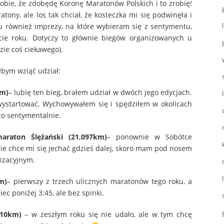
obie, że zdobędę Koronę Maratonów Polskich i to zrobię!
tony, ale los tak chciał, że kosteczka mi się podwinęła i
 również imprezy, na które wybieram się z sentymentu,
cie roku. Dotyczy to głównie biegów organizowanych u
zie coś ciekawego).
łbym wziąć udział:
km)
– lubię ten bieg, brałem udział w dwóch jego edycjach.
 wystartować. Wychowywałem się i spędziłem w okolicach
zo sentymentalnie.
araton Ślężański
(21,097km)
– ponownie w Sobótce
ie chce mi się jechać gdzieś dalej, skoro mam pod nosem
izacyjnym.
m)
– pierwszy z trzech ulicznych maratonów tego roku, a
iec poniżej 3:45, ale bez spinki.
(10km)
– w zeszłym roku się nie udało, ale w tym chcę