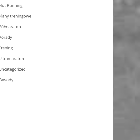
Not Running
Plany treningowe
Półmaraton
Porady
Trening
Ultramaraton
Uncategorized
Zawody