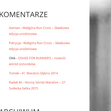
KOMENTARZE
damian
-
Waligóra Run Cross – Sławkowa
edycja urodzinowa
Patrycja
-
Waligóra Run Cross – Sławkowa
edycja urodzinowa
Olek
-
OSHEE FOR RUNNER’S – nowość
wśród izotoników.
Tomek
-
41. Maraton Dębno 2014
Radek M.
-
Nocny Górski Maraton – 27.
Sudecka Setka 2015