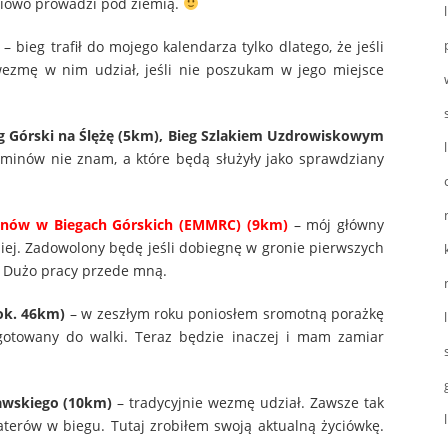
ciowo prowadzi pod ziemią.
– bieg trafił do mojego kalendarza tylko dlatego, że jeśli
zmę w nim udział, jeśli nie poszukam w jego miejsce
ieg Górski na Ślężę (5km), Bieg Szlakiem Uzdrowiskowym
erminów nie znam, a które będą służyły jako sprawdziany
ranów w Biegach Górskich (EMMRC) (9km)
– mój główny
piej. Zadowolony będę jeśli dobiegnę w gronie pierwszych
Dużo pracy przede mną.
(ok. 46km)
– w zeszłym roku poniosłem sromotną porażkę
gotowany do walki. Teraz będzie inaczej i mam zamiar
zawskiego (10km)
– tradycyjnie wezmę udział. Zawsze tak
terów w biegu. Tutaj zrobiłem swoją aktualną życiówkę.