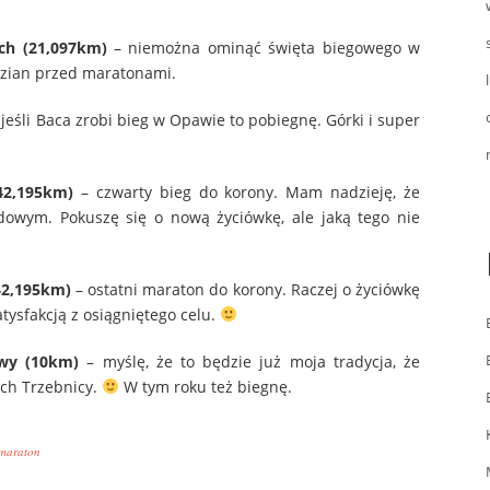
ch (21,097km)
– niemożna ominąć święta biegowego w
dzian przed maratonami.
jeśli Baca zrobi bieg w Opawie to pobiegnę. Górki i super
42,195km)
– czwarty bieg do korony. Mam nadzieję, że
dowym. Pokuszę się o nową życiówkę, ale jaką tego nie
42,195km)
– ostatni maraton do korony. Raczej o życiówkę
tysfakcją z osiągniętego celu.
owy (10km)
– myślę, że to będzie już moja tradycja, że
ach Trzebnicy.
W tym roku też biegnę.
maraton