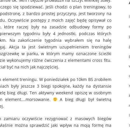
nsie ok. 9km i będzie prowadził na szczyt Wielkiej Sowy.
zego się spodziewać. Jeśli chodzi o plan treningowy, to
 podstronę, z bardzo prostej przyczyny, jest tworzony na
du. Oczywiście postępy z moich zajęć będę opisywał co
, które raczej były na zasadzie odbudowy formy po
ierwszym tygodniu były 4 jednostki, podczas których
0km. Na zakończenie tygodnia wybrałem się na halę
egaj. Akcja ta jest świetnym uzupełnieniem treningów
ozgrzewkę w parku, w którym mamy oznaczone ścieżki
zie wykonujemy różne ćwiczenia z elementami cross fitu.
ł być na nich jak najczęściej.
en element treningu. W poniedziałek po 10km BS zrobiłem
ach były jeszcze 3 biegi spokojne, każdy na dystansie
zielę bieg długi. Ten aktywny weekend opiszę w osobnym
den element….morsowanie.
A bieg długi był świetną
ej.
m zamiaru oczywiście rezygnować z masowych biegów
h właśnie można sprawdzić jaki wpływ na moją formę ma