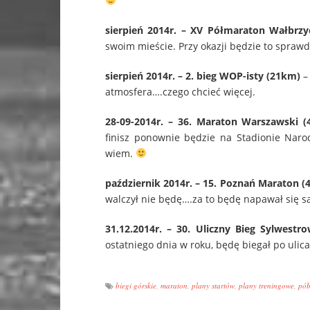
sierpień 2014r. – XV Półmaraton Wałbrzy
swoim mieście. Przy okazji będzie to spraw
sierpień 2014r. – 2. bieg WOP-isty (21km)
– 
atmosfera….czego chcieć więcej.
28-09-2014r. – 36. Maraton Warszawski (
finisz ponownie będzie na Stadionie Naro
wiem.
październik 2014r. – 15. Poznań Maraton (
walczył nie będę….za to będę napawał się sa
31.12.2014r. – 30. Uliczny Bieg Sylwestr
ostatniego dnia w roku, będę biegał po ulic
biegi górskie
,
maraton
,
plany startów
,
plany treningowe
,
pół