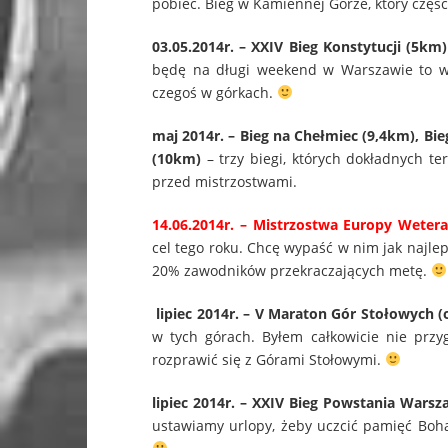
pobiec. Bieg w Kamiennej Górze, który częś
03.05.2014r. – XXIV Bieg Konstytucji (5km)
będę na długi weekend w Warszawie to we
czegoś w górkach.
maj 2014r. – Bieg na Chełmiec (9,4km), B
(10km)
– trzy biegi, których dokładnych t
przed mistrzostwami.
14.06.2014r. – Mistrzostwa Europy Wete
cel tego roku. Chcę wypaść w nim jak najle
20% zawodników przekraczających metę.
lipiec 2014r. – V Maraton Gór Stołowych 
w tych górach. Byłem całkowicie nie przy
rozprawić się z Górami Stołowymi.
lipiec 2014r. – XXIV Bieg Powstania Wars
ustawiamy urlopy, żeby uczcić pamięć Boha