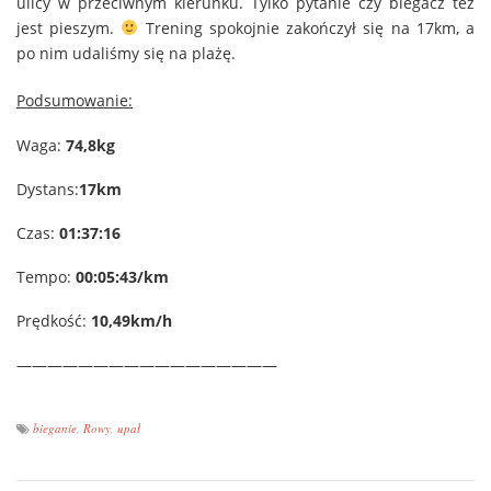
ulicy w przeciwnym kierunku. Tylko pytanie czy biegacz też
jest pieszym.
Trening spokojnie zakończył się na 17km, a
po nim udaliśmy się na plażę.
Podsumowanie:
Waga:
74,8kg
Dystans:
17km
Czas:
01:37:16
Tempo:
00:05:43/km
Prędkość:
10,49km/h
—————————————————
bieganie
,
Rowy
,
upał