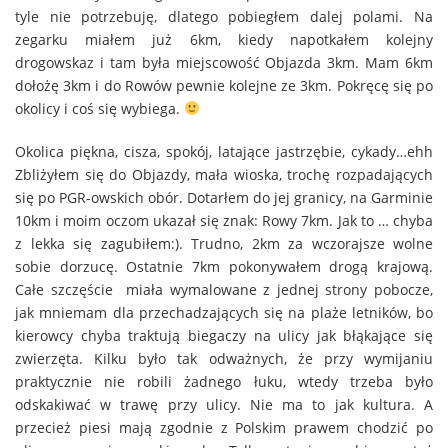
tyle nie potrzebuję, dlatego pobiegłem dalej polami. Na
zegarku miałem już 6km, kiedy napotkałem kolejny
drogowskaz i tam była miejscowość Objazda 3km. Mam 6km
dołożę 3km i do Rowów pewnie kolejne ze 3km. Pokręcę się po
okolicy i coś się wybiega.
Okolica piękna, cisza, spokój, latające jastrzębie, cykady…ehh
Zbliżyłem się do Objazdy, mała wioska, trochę rozpadających
się po PGR-owskich obór. Dotarłem do jej granicy, na Garminie
10km i moim oczom ukazał się znak: Rowy 7km. Jak to … chyba
z lekka się zagubiłem:). Trudno, 2km za wczorajsze wolne
sobie dorzucę. Ostatnie 7km pokonywałem drogą krajową.
Całe szczęście miała wymalowane z jednej strony pobocze,
jak mniemam dla przechadzających się na plaże letników, bo
kierowcy chyba traktują biegaczy na ulicy jak błąkające się
zwierzęta. Kilku było tak odważnych, że przy wymijaniu
praktycznie nie robili żadnego łuku, wtedy trzeba było
odskakiwać w trawę przy ulicy. Nie ma to jak kultura. A
przecież piesi mają zgodnie z Polskim prawem chodzić po