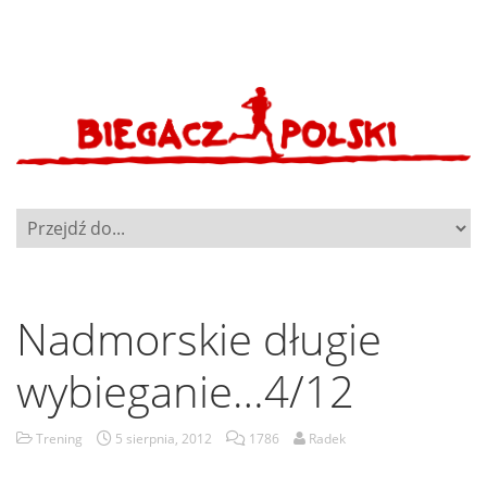
Nadmorskie długie
wybieganie…4/12
Trening
5 sierpnia, 2012
1786
Radek