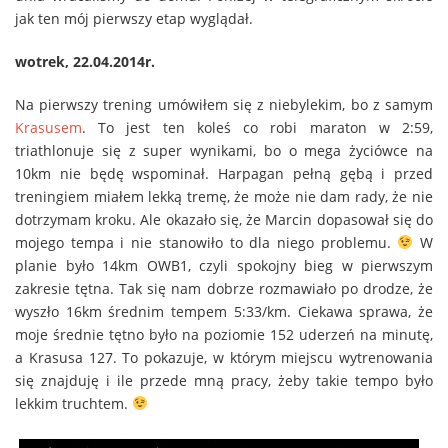
jak ten mój pierwszy etap wyglądał.
wotrek, 22.04.2014r.
Na pierwszy trening umówiłem się z niebylekim, bo z samym
Krasusem
. To jest ten koleś co robi maraton w 2:59,
triathlonuje się z super wynikami, bo o mega życiówce na
10km nie będę wspominał. Harpagan pełną gębą i przed
treningiem miałem lekką tremę, że może nie dam rady, że nie
dotrzymam kroku. Ale okazało się, że Marcin dopasował się do
mojego tempa i nie stanowiło to dla niego problemu.
W
planie było 14km OWB1, czyli spokojny bieg w pierwszym
zakresie tętna. Tak się nam dobrze rozmawiało po drodze, że
wyszło 16km średnim tempem 5:33/km. Ciekawa sprawa, że
moje średnie tętno było na poziomie 152 uderzeń na minutę,
a Krasusa 127. To pokazuje, w którym miejscu wytrenowania
się znajduję i ile przede mną pracy, żeby takie tempo było
lekkim truchtem.