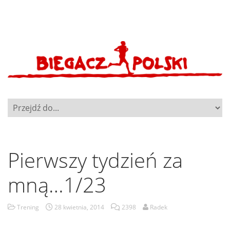
Pierwszy tydzień za
mną…1/23
Trening
28 kwietnia, 2014
2398
Radek