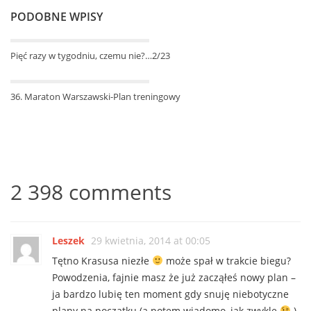
PODOBNE WPISY
Pięć razy w tygodniu, czemu nie?…2/23
36. Maraton Warszawski-Plan treningowy
2 398 comments
Leszek
29 kwietnia, 2014 at 00:05
Tętno Krasusa niezłe
może spał w trakcie biegu?
Powodzenia, fajnie masz że już zacząłeś nowy plan –
ja bardzo lubię ten moment gdy snuję niebotyczne
plany na początku (a potem wiadomo, jak zwykle
).