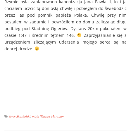
Rzymie była zaplanowana kanonizacja Jana Pawła II, to i ja
chciałem uczcić tą doniosłą chwilę i pobiegłem do Świebodzic
przez las pod pomnik papieża Polaka. Chwilę przy nim
postałem w zadumie i powróciłem do domu zaliczając długi
podbieg pod Stadninę Ogierów. Dystans 20km pokonałem w
czasie 1:47 i średnim tętnem 146.
Zaprzyjaźnianie się z
urządzeniem zliczającym uderzenia mojego serca są na
dobrej drodze.
Jerzy Skarżyński
,
misja Warsaw Marathon