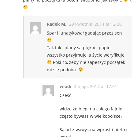
Radek M.
29 kwietnia, 2014 at 12:30
Spał i lunatykował gadając przez sen
Tak tak…plany są piękne, papier
wszystko przyjmuje, a życie weryfikuje
Póki co, żeby nie zapeszyć początek
mi się podoba.
wlodi
4 maja, 2014 at 17:51
Cześć
widzę że biegi na całego fajnie.
często bywasz w wielkopolsce?
Sąiad z wawy…na wprost i pietro
wyzej…..