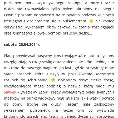
poziomem morza wykonywanego treningu? A może teraz z
nikim nie rozmawiałem tylko byłem skupiony na biegu?
Pewnie poznam odpowiedzi na te pytania podczas kolejnych
treningów i docieraniem się z pulsometrem.
Na koniec
oczywiście wykonałem obowiązkowe ćwiczenia rozciągające
oraz gimnastykę siłową…pompki, brzuchy, deskę…
sobota, 26.04.2014r.
Plan przewidywał pasywny kros trwający 45 minut, a dystans
uwzględniający rozgrzewkę oraz schłodzenie 12km. Pobiegłem
o 6 rano do naszego magicznego lasu, gdzie przywitały mnie
stada sarenek, które ruszyły w poszukiwanie soczystych
roślinek do schrupania.
Wybrałem dosyć ciężką trasę,
uwzględniającą mega podbieg o nazwie, którą nadał mu
Sławek
– „Wściekły Leon”. Kiedy wybiegłem z półek skalnych i
mostków na punkt widokowy nogi miałem jak z waty i powrót
do domu trochę się dłużył. Jestem mile zaskoczony
wskazaniem pulsometru, a raczej tym co wyświetla
Endomondo uśredniając tętno…z całego dystansu krosowego