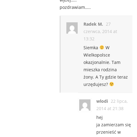
pozdrawiam…..
Radek M.
27
czerwca, 2014 at
13:32
Siemka
W
Wielkopolsce
okazjonalnie. Tam
mieszka rodzina
żony. A Ty gdzie teraz
urzędujesz?
wlodi
22 lipca,
2014 at 21:38
hej
ja zamierzam się
przenieść w