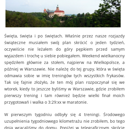
Święta, święta i po świętach. Właśnie przez nasze rozjazdy
świąteczne musiałem swój plan skrócić o jeden tydzień,
oczywiście nie leżałem do góry pępkiem przed samym
wyjazdem i trochę u siebie pobiegałem. Weekend wielkanocny
spędziłem głównie za stołem, najpierw na Wielkopolsce, a
później w Warszawie. Nie należę do tej grupy, która w święta
odmawia sobie w imię treningów tych wszystkich frykasów.
Tak się fajnie złożyło, że ten mój plan rozpoczynał się we
wtorek, kiedy to jeszcze byliśmy w Warszawie, gdzie zrobiłem
pierwszy trening i tam również będzie wielki finał moich
przygotowań i walka o 3:29:xx w maratonie.
W pierwszym tygodniu odbyły się 4 treningi. Środowego
uzupełnienia tygodniowego kilometrażu nie zrobiłem, bo tego
dnia wracaliśmy do domu. Poniżej w telegraficznym skrócie