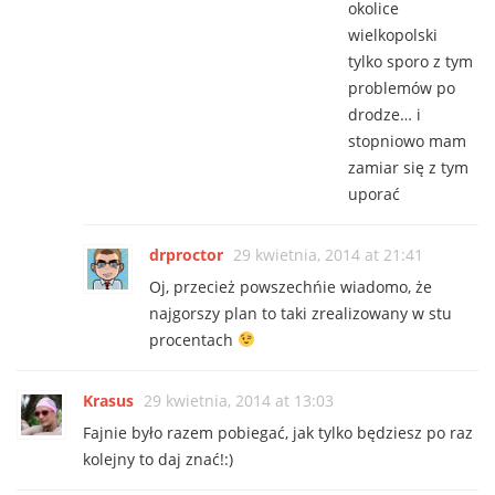
okolice
wielkopolski
tylko sporo z tym
problemów po
drodze… i
stopniowo mam
zamiar się z tym
uporać
drproctor
29 kwietnia, 2014 at 21:41
Oj, przecież powszechńie wiadomo, że
najgorszy plan to taki zrealizowany w stu
procentach
Krasus
29 kwietnia, 2014 at 13:03
Fajnie było razem pobiegać, jak tylko będziesz po raz
kolejny to daj znać!:)