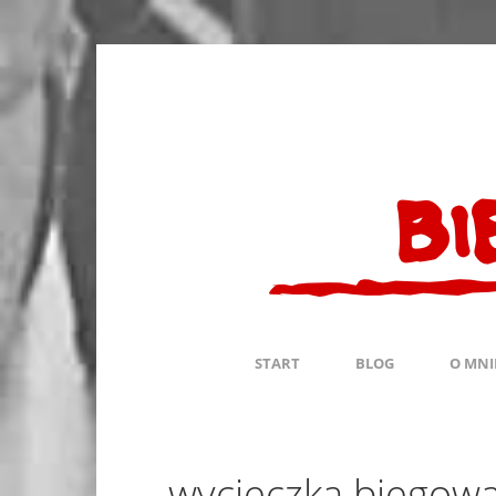
START
BLOG
O MNI
wycieczka biegow