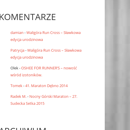
KOMENTARZE
damian
-
Waligóra Run Cross – Sławkowa
edycja urodzinowa
Patrycja
-
Waligóra Run Cross – Sławkowa
edycja urodzinowa
Olek
-
OSHEE FOR RUNNER’S – nowość
wśród izotoników.
Tomek
-
41. Maraton Dębno 2014
Radek M.
-
Nocny Górski Maraton – 27.
Sudecka Setka 2015