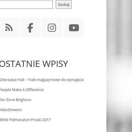
Szukaj
OSTATNIE WPISY
Dzierżawa Hali – Hale magazynowe do wynajęcia
People Make A Difference
Zen Zone Brighton
DekoDrewno
BMW Półmaraton Praski 2017