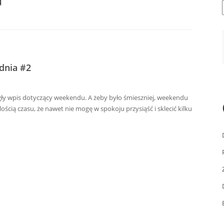
odnia #2
gły wpis dotyczący weekendu. A żeby było śmieszniej, weekendu
ością czasu, że nawet nie mogę w spokoju przysiąść i sklecić kilku