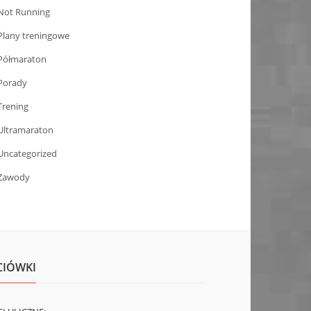
Not Running
Plany treningowe
Półmaraton
Porady
Trening
Ultramaraton
Uncategorized
Zawody
CIÓWKI