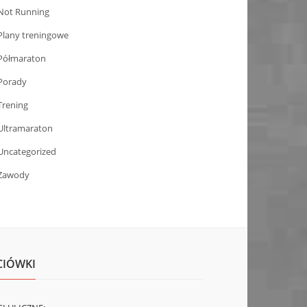
Not Running
Plany treningowe
Półmaraton
Porady
Trening
Ultramaraton
Uncategorized
Zawody
CIÓWKI