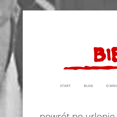
START
BLOG
O MNI
powrót po urlopie