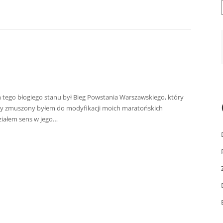
em tego błogiego stanu był Bieg Powstania Warszawskiego, który
ety zmuszony byłem do modyfikacji moich maratońskich
działem sens w jego…