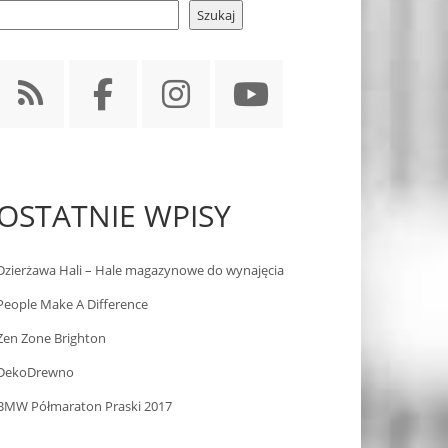
Szukaj
OSTATNIE WPISY
Dzierżawa Hali – Hale magazynowe do wynajęcia
People Make A Difference
Zen Zone Brighton
DekoDrewno
BMW Półmaraton Praski 2017