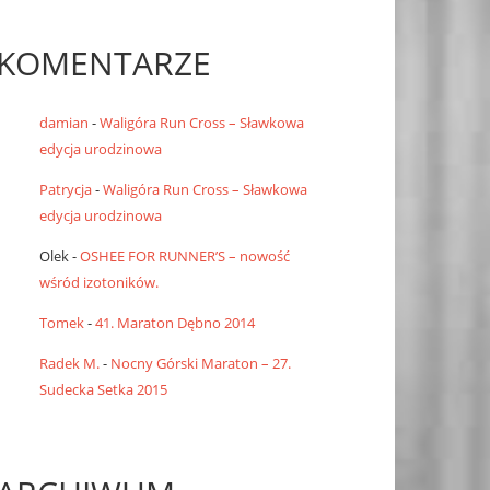
KOMENTARZE
damian
-
Waligóra Run Cross – Sławkowa
edycja urodzinowa
Patrycja
-
Waligóra Run Cross – Sławkowa
edycja urodzinowa
Olek
-
OSHEE FOR RUNNER’S – nowość
wśród izotoników.
Tomek
-
41. Maraton Dębno 2014
Radek M.
-
Nocny Górski Maraton – 27.
Sudecka Setka 2015