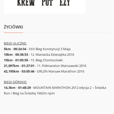
ŻYCIÓWKI
BIEGI ULICZNE:
5km
-
00:24:34
- XXII Bieg Konstytucji 3 Maja
10km
-
00:38:53
- 12. Maniacka Dziesiątka 2016
15km
-
01:05:59
- 15. Bieg Chomiczówki
21,097km
-
01:27:01
- 11. Półmaraton Warszawski 2016
42,195km
-
03:05:46
- ORLEN Warsaw Marathon 2016
BIEGI GÓRSKIE:
14,3km
-
01:48:29
- MOUNTAIN MARATHON 2012 edycja 2 – Śnieżka
Run / Bieg na Śnieżkę 1602m npm