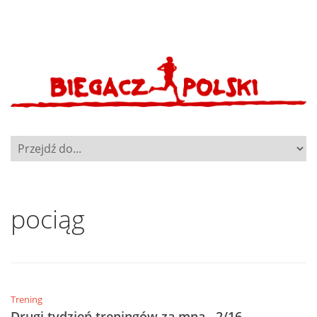
pociąg
Trening
Drugi tydzień treningów za mną…2/16