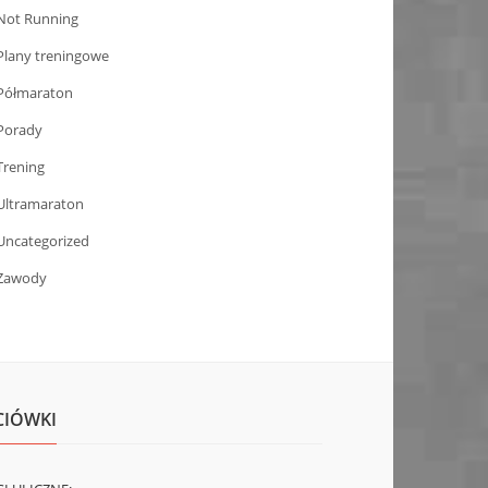
Not Running
Plany treningowe
Półmaraton
Porady
Trening
Ultramaraton
Uncategorized
Zawody
CIÓWKI