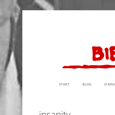
START
BLOG
O MNI
insanity