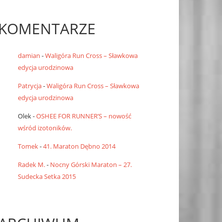
KOMENTARZE
damian
-
Waligóra Run Cross – Sławkowa
edycja urodzinowa
Patrycja
-
Waligóra Run Cross – Sławkowa
edycja urodzinowa
Olek
-
OSHEE FOR RUNNER’S – nowość
wśród izotoników.
Tomek
-
41. Maraton Dębno 2014
Radek M.
-
Nocny Górski Maraton – 27.
Sudecka Setka 2015