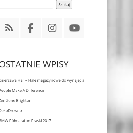
Szukaj
OSTATNIE WPISY
Dzierżawa Hali – Hale magazynowe do wynajęcia
People Make A Difference
Zen Zone Brighton
DekoDrewno
BMW Półmaraton Praski 2017