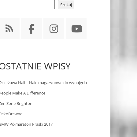
Szukaj
OSTATNIE WPISY
Dzierżawa Hali – Hale magazynowe do wynajęcia
People Make A Difference
Zen Zone Brighton
DekoDrewno
BMW Półmaraton Praski 2017