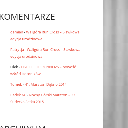
KOMENTARZE
damian
-
Waligóra Run Cross – Sławkowa
edycja urodzinowa
Patrycja
-
Waligóra Run Cross – Sławkowa
edycja urodzinowa
Olek
-
OSHEE FOR RUNNER’S – nowość
wśród izotoników.
Tomek
-
41. Maraton Dębno 2014
Radek M.
-
Nocny Górski Maraton – 27.
Sudecka Setka 2015