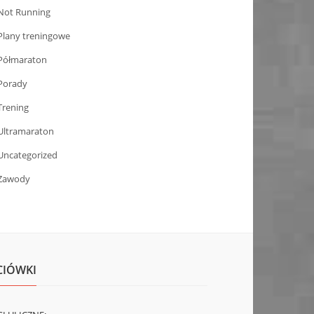
Not Running
Plany treningowe
Półmaraton
Porady
Trening
Ultramaraton
Uncategorized
Zawody
CIÓWKI