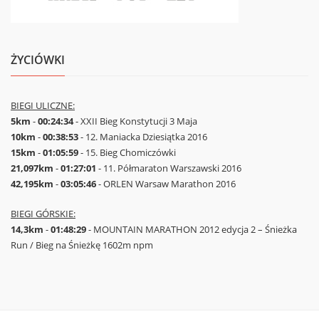
ŻYCIÓWKI
BIEGI ULICZNE:
5km
-
00:24:34
- XXII Bieg Konstytucji 3 Maja
10km
-
00:38:53
- 12. Maniacka Dziesiątka 2016
15km
-
01:05:59
- 15. Bieg Chomiczówki
21,097km
-
01:27:01
- 11. Półmaraton Warszawski 2016
42,195km
-
03:05:46
- ORLEN Warsaw Marathon 2016
BIEGI GÓRSKIE:
14,3km
-
01:48:29
- MOUNTAIN MARATHON 2012 edycja 2 – Śnieżka
Run / Bieg na Śnieżkę 1602m npm