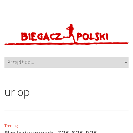
urlop
Trening
Plan legł w gruzach…7/16, 8/16, 9/16