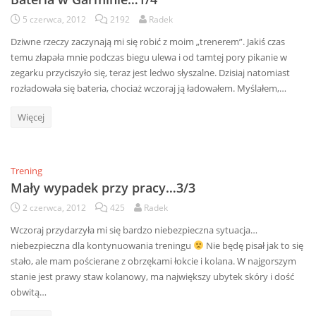
5 czerwca, 2012
2192
Radek
Dziwne rzeczy zaczynają mi się robić z moim „trenerem”. Jakiś czas
temu złapała mnie podczas biegu ulewa i od tamtej pory pikanie w
zegarku przyciszyło się, teraz jest ledwo słyszalne. Dzisiaj natomiast
rozładowała się bateria, chociaż wczoraj ją ładowałem. Myślałem,…
Więcej
Trening
Mały wypadek przy pracy…3/3
2 czerwca, 2012
425
Radek
Wczoraj przydarzyła mi się bardzo niebezpieczna sytuacja…
niebezpieczna dla kontynuowania treningu
Nie będę pisał jak to się
stało, ale mam pościerane z obrzękami łokcie i kolana. W najgorszym
stanie jest prawy staw kolanowy, ma największy ubytek skóry i dość
obwitą…