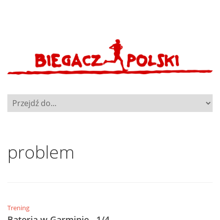
problem
Trening
Bateria w Garminie…1/4