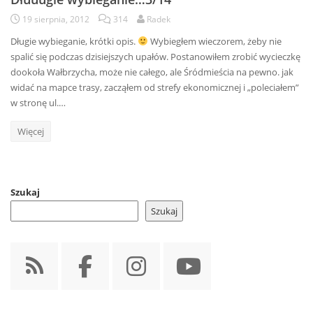
19 sierpnia, 2012
314
Radek
Długie wybieganie, krótki opis.
Wybiegłem wieczorem, żeby nie
spalić się podczas dzisiejszych upałów. Postanowiłem zrobić wycieczkę
dookoła Wałbrzycha, może nie całego, ale Śródmieścia na pewno. jak
widać na mapce trasy, zacząłem od strefy ekonomicznej i „poleciałem”
w stronę ul.…
Więcej
Szukaj
Szukaj