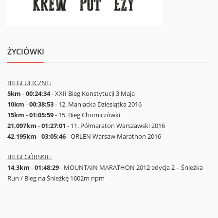
ŻYCIÓWKI
BIEGI ULICZNE:
5km
-
00:24:34
- XXII Bieg Konstytucji 3 Maja
10km
-
00:38:53
- 12. Maniacka Dziesiątka 2016
15km
-
01:05:59
- 15. Bieg Chomiczówki
21,097km
-
01:27:01
- 11. Półmaraton Warszawski 2016
42,195km
-
03:05:46
- ORLEN Warsaw Marathon 2016
BIEGI GÓRSKIE:
14,3km
-
01:48:29
- MOUNTAIN MARATHON 2012 edycja 2 – Śnieżka
Run / Bieg na Śnieżkę 1602m npm