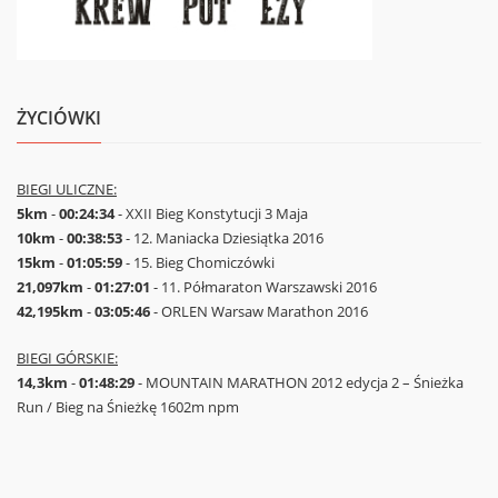
ŻYCIÓWKI
BIEGI ULICZNE:
5km
-
00:24:34
- XXII Bieg Konstytucji 3 Maja
10km
-
00:38:53
- 12. Maniacka Dziesiątka 2016
15km
-
01:05:59
- 15. Bieg Chomiczówki
21,097km
-
01:27:01
- 11. Półmaraton Warszawski 2016
42,195km
-
03:05:46
- ORLEN Warsaw Marathon 2016
BIEGI GÓRSKIE:
14,3km
-
01:48:29
- MOUNTAIN MARATHON 2012 edycja 2 – Śnieżka
Run / Bieg na Śnieżkę 1602m npm