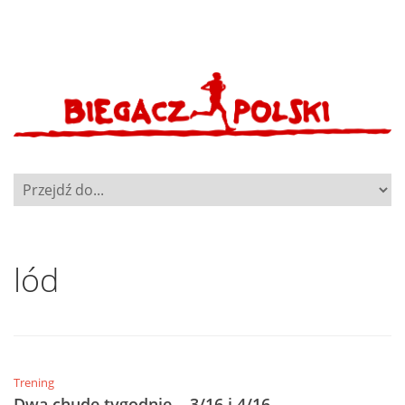
lód
Trening
Dwa chude tygodnie… 3/16 i 4/16