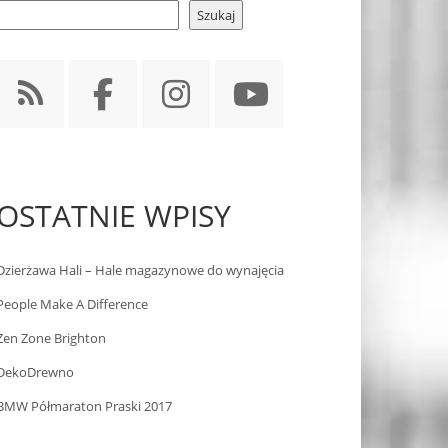
Szukaj
OSTATNIE WPISY
Dzierżawa Hali – Hale magazynowe do wynajęcia
People Make A Difference
Zen Zone Brighton
DekoDrewno
BMW Półmaraton Praski 2017