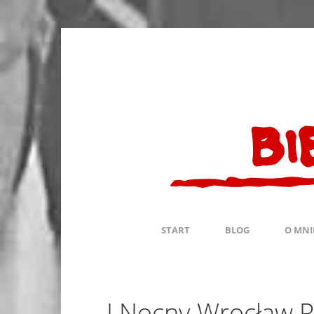
START
BLOG
O MNI
I Nocny Wrocław 