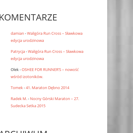
KOMENTARZE
damian
-
Waligóra Run Cross – Sławkowa
edycja urodzinowa
Patrycja
-
Waligóra Run Cross – Sławkowa
edycja urodzinowa
Olek
-
OSHEE FOR RUNNER’S – nowość
wśród izotoników.
Tomek
-
41. Maraton Dębno 2014
Radek M.
-
Nocny Górski Maraton – 27.
Sudecka Setka 2015