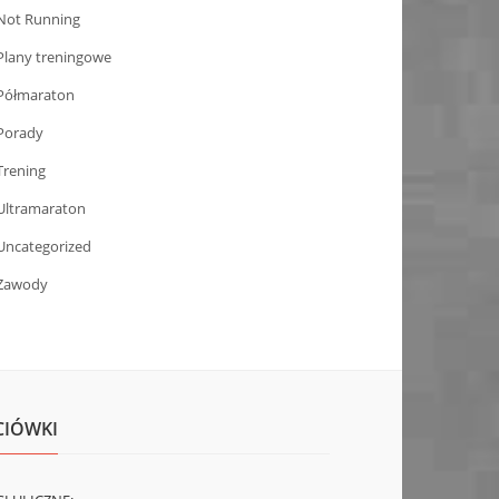
Not Running
Plany treningowe
Półmaraton
Porady
Trening
Ultramaraton
Uncategorized
Zawody
CIÓWKI