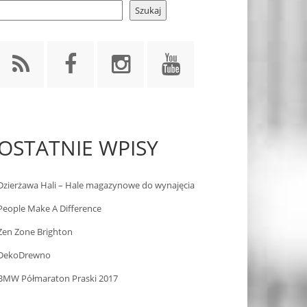
Szukaj
OSTATNIE WPISY
Dzierżawa Hali – Hale magazynowe do wynajęcia
People Make A Difference
Zen Zone Brighton
DekoDrewno
BMW Półmaraton Praski 2017