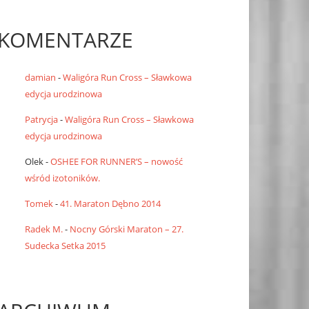
KOMENTARZE
damian
-
Waligóra Run Cross – Sławkowa
edycja urodzinowa
Patrycja
-
Waligóra Run Cross – Sławkowa
edycja urodzinowa
Olek
-
OSHEE FOR RUNNER’S – nowość
wśród izotoników.
Tomek
-
41. Maraton Dębno 2014
Radek M.
-
Nocny Górski Maraton – 27.
Sudecka Setka 2015