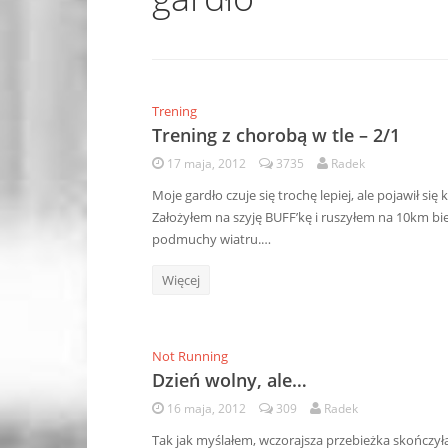
Trening
Trening z chorobą w tle – 2/1
17 maja, 2012
3735
Radek
Moje gardło czuje się trochę lepiej, ale pojawił się 
Założyłem na szyję BUFF’kę i ruszyłem na 10km bieg
podmuchy wiatru.…
Więcej
Not Running
Dzień wolny, ale…
16 maja, 2012
309
Radek
Tak jak myślałem, wczorajsza przebieżka skończyła