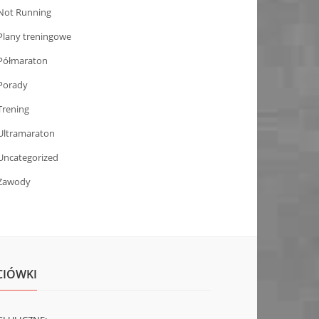
Not Running
Plany treningowe
Półmaraton
Porady
Trening
Ultramaraton
Uncategorized
Zawody
CIÓWKI