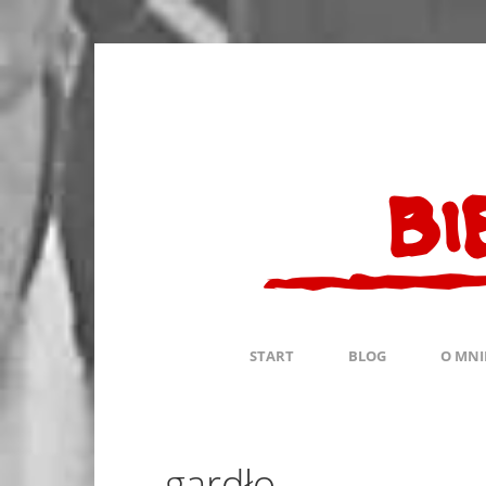
START
BLOG
O MNI
gardło