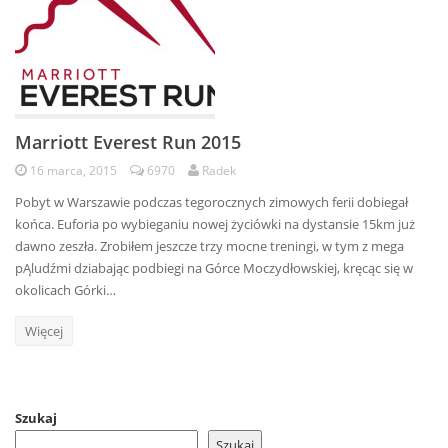
Marriott Everest Run 2015
16 marca, 2015
6970
Radek
Pobyt w Warszawie podczas tegorocznych zimowych ferii dobiegał
końca. Euforia po wybieganiu nowej życiówki na dystansie 15km już
dawno zeszła. Zrobiłem jeszcze trzy mocne treningi, w tym z mega
pĄludźmi dziabając podbiegi na Górce Moczydłowskiej, kręcąc się w
okolicach Górki…
Więcej
Szukaj
Szukaj