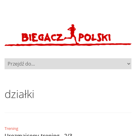
działki
Trening
Urozmaicony trening…2/3