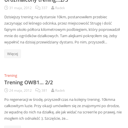
31 maja, 2012
337
Radek
Dzisiejszy trening na dystansie 10km, postanowiłem przebiec
zaczynając od leśnego odcinka, przez miejscowość Strugę i dość
fajnym około półtora kilometrowym podbiegiem, który poprowadził
mnie do ogródków działkowych. Tam alejkami pokręciłem się, żeby
wypełnić na dzisiaj przewidziany dystans. Po nim, przyszedł…
Więcej
Trening
Trening OWB1… 2/2
24 maja, 2012
381
Radek
Po regeneracji w środę, przyszedł czas na kolejny trening. 10kmna
całkowitym luzie. Przy okazji umówiłem się ze znajomymi po drodze,
że wpadnę do nich na działkę, ale jak widać na screen’ie po prawej, nie
mogłem ich odnaleźć :). Szczęście, że…