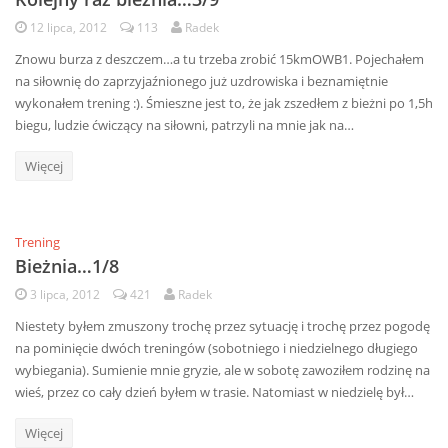
12 lipca, 2012
113
Radek
Znowu burza z deszczem…a tu trzeba zrobić 15kmOWB1. Pojechałem
na siłownię do zaprzyjaźnionego już uzdrowiska i beznamiętnie
wykonałem trening :). Śmieszne jest to, że jak zszedłem z bieżni po 1,5h
biegu, ludzie ćwiczący na siłowni, patrzyli na mnie jak na…
Więcej
Trening
Bieżnia…1/8
3 lipca, 2012
421
Radek
Niestety byłem zmuszony trochę przez sytuację i trochę przez pogodę
na pominięcie dwóch treningów (sobotniego i niedzielnego długiego
wybiegania). Sumienie mnie gryzie, ale w sobotę zawoziłem rodzinę na
wieś, przez co cały dzień byłem w trasie. Natomiast w niedzielę był…
Więcej