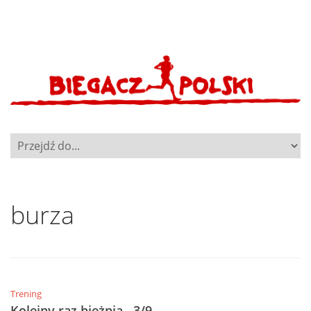
burza
Trening
Kolejny raz bieżnia…3/9