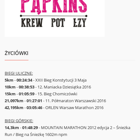
ŻYCIÓWKI
BIEGI ULICZNE:
5km
-
00:24:34
- XXII Bieg Konstytucji 3 Maja
10km
-
00:38:53
- 12. Maniacka Dziesiątka 2016
15km
-
01:05:59
- 15. Bieg Chomiczówki
21,097km
-
01:27:01
- 11. Półmaraton Warszawski 2016
42,195km
-
03:05:46
- ORLEN Warsaw Marathon 2016
BIEGI GÓRSKIE:
14,3km
-
01:48:29
- MOUNTAIN MARATHON 2012 edycja 2 – Śnieżka
Run / Bieg na Śnieżkę 1602m npm