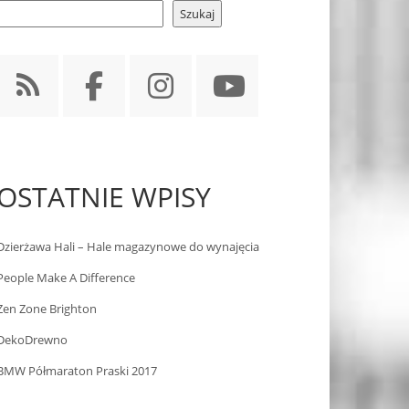
Szukaj
OSTATNIE WPISY
Dzierżawa Hali – Hale magazynowe do wynajęcia
People Make A Difference
Zen Zone Brighton
DekoDrewno
BMW Półmaraton Praski 2017