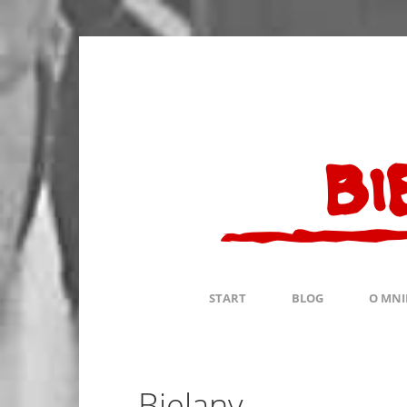
START
BLOG
O MNI
Bielany