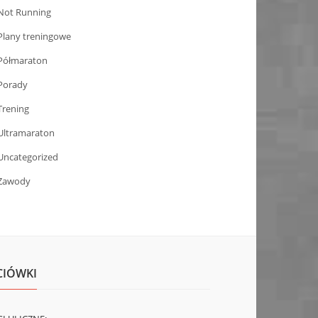
Not Running
Plany treningowe
Półmaraton
Porady
Trening
Ultramaraton
Uncategorized
Zawody
CIÓWKI