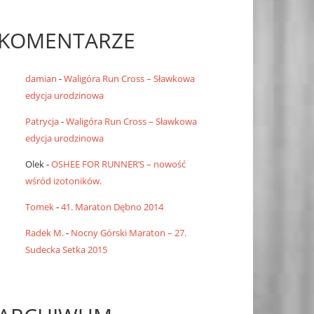
KOMENTARZE
damian
-
Waligóra Run Cross – Sławkowa
edycja urodzinowa
Patrycja
-
Waligóra Run Cross – Sławkowa
edycja urodzinowa
Olek
-
OSHEE FOR RUNNER’S – nowość
wśród izotoników.
Tomek
-
41. Maraton Dębno 2014
Radek M.
-
Nocny Górski Maraton – 27.
Sudecka Setka 2015