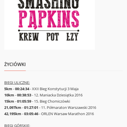
ŻYCIÓWKI
BIEGI ULICZNE:
5km
-
00:24:34
- XXII Bieg Konstytucji 3 Maja
10km
-
00:38:53
- 12. Maniacka Dziesiątka 2016
15km
-
01:05:59
- 15. Bieg Chomiczówki
21,097km
-
01:27:01
- 11. Półmaraton Warszawski 2016
42,195km
-
03:05:46
- ORLEN Warsaw Marathon 2016
BIEGI GÓRSKIE: