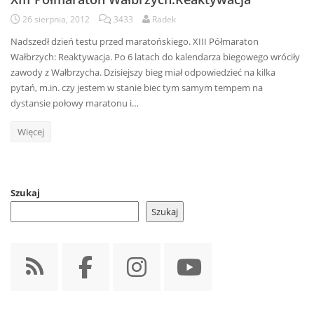
26 sierpnia, 2012
3433
Radek
Nadszedł dzień testu przed maratońskiego. XIII Półmaraton
Wałbrzych: Reaktywacja. Po 6 latach do kalendarza biegowego wróciły
zawody z Wałbrzycha. Dzisiejszy bieg miał odpowiedzieć na kilka
pytań, m.in. czy jestem w stanie biec tym samym tempem na
dystansie połowy maratonu i…
Więcej
Szukaj
Szukaj