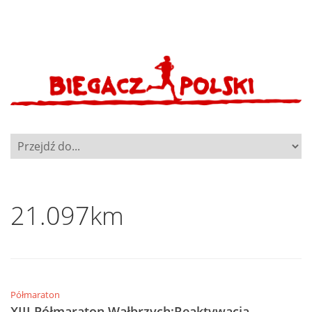
21.097km
Półmaraton
XIII Półmaraton Wałbrzych:Reaktywacja