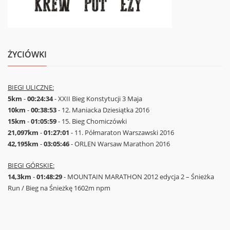
ŻYCIÓWKI
BIEGI ULICZNE:
5km
-
00:24:34
- XXII Bieg Konstytucji 3 Maja
10km
-
00:38:53
- 12. Maniacka Dziesiątka 2016
15km
-
01:05:59
- 15. Bieg Chomiczówki
21,097km
-
01:27:01
- 11. Półmaraton Warszawski 2016
42,195km
-
03:05:46
- ORLEN Warsaw Marathon 2016
BIEGI GÓRSKIE:
14,3km
-
01:48:29
- MOUNTAIN MARATHON 2012 edycja 2 – Śnieżka
Run / Bieg na Śnieżkę 1602m npm