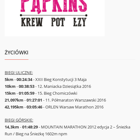
ŻYCIÓWKI
BIEGI ULICZNE:
5km
-
00:24:34
- XXII Bieg Konstytucji 3 Maja
10km
-
00:38:53
- 12. Maniacka Dziesiątka 2016
15km
-
01:05:59
- 15. Bieg Chomiczówki
21,097km
-
01:27:01
- 11. Półmaraton Warszawski 2016
42,195km
-
03:05:46
- ORLEN Warsaw Marathon 2016
BIEGI GÓRSKIE:
14,3km
-
01:48:29
- MOUNTAIN MARATHON 2012 edycja 2 – Śnieżka
Run / Bieg na Śnieżkę 1602m npm